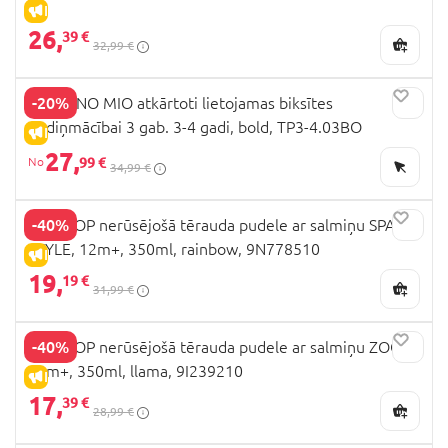
IZPĀRDOŠANA
26,
39 €
32,99 €
-20%
BAMBINO MIO atkārtoti lietojamas biksītes
podiņmācībai 3 gab. 3-4 gadi, bold, TP3-4.03BO
IZPĀRDOŠANA
27,
99 €
34,99 €
-40%
SKIP HOP nerūsējošā tērauda pudele ar salmiņu SPARK
STYLE, 12m+, 350ml, rainbow, 9N778510
IZPĀRDOŠANA
19,
19 €
31,99 €
-40%
SKIP HOP nerūsējošā tērauda pudele ar salmiņu ZOO,
12m+, 350ml, llama, 9I239210
IZPĀRDOŠANA
17,
39 €
28,99 €