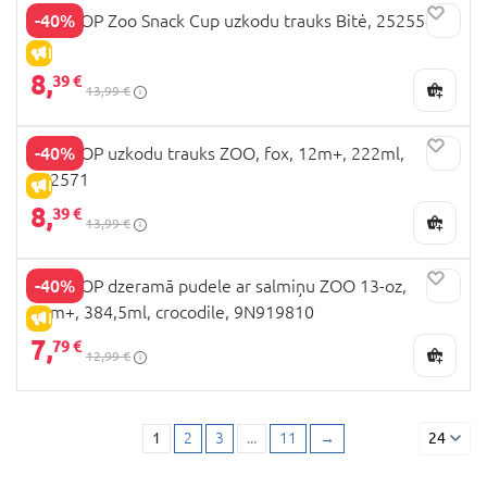
-40%
SKIP HOP Zoo Snack Cup uzkodu trauks Bitė, 252554
IZPĀRDOŠANA
8,
39 €
13,99 €
-40%
SKIP HOP uzkodu trauks ZOO, fox, 12m+, 222ml,
252571
IZPĀRDOŠANA
8,
39 €
13,99 €
-40%
SKIP HOP dzeramā pudele ar salmiņu ZOO 13-oz,
12m+, 384,5ml, crocodile, 9N919810
IZPĀRDOŠANA
7,
79 €
12,99 €
1
2
3
...
11
→
24