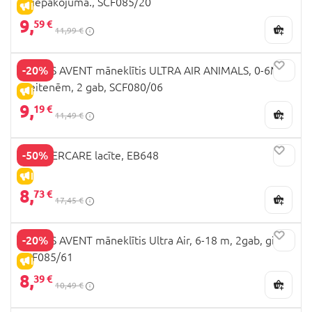
2- iepakojumā., SCF085/20
IZPĀRDOŠANA
9,
59 €
11,99 €
-20%
PHILIPS AVENT māneklītis ULTRA AIR ANIMALS, 0-6M,
meitenēm, 2 gab, SCF080/06
IZPĀRDOŠANA
9,
19 €
11,49 €
-50%
MOTHERCARE lacīte, EB648
IZPĀRDOŠANA
8,
73 €
17,45 €
-20%
PHILIPS AVENT māneklītis Ultra Air, 6-18 m, 2gab, girls,
SCF085/61
IZPĀRDOŠANA
8,
39 €
10,49 €