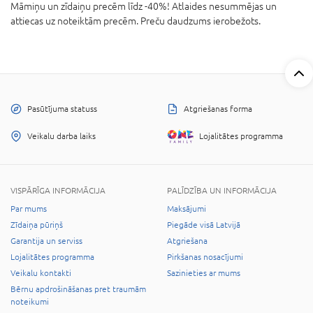
Māmiņu un zīdaiņu precēm līdz -40%! Atlaides nesummējas un
attiecas uz noteiktām precēm. Preču daudzums ierobežots.
Pasūtījuma statuss
Atgriešanas forma
Veikalu darba laiks
Lojalitātes programma
VISPĀRĪGA INFORMĀCIJA
PALĪDZĪBA UN INFORMĀCIJA
Par mums
Maksājumi
Zīdaiņa pūriņš
Piegāde visā Latvijā
Garantija un serviss
Atgriešana
Lojalitātes programma
Pirkšanas nosacījumi
Veikalu kontakti
Sazinieties ar mums
Bērnu apdrošināšanas pret traumām
noteikumi