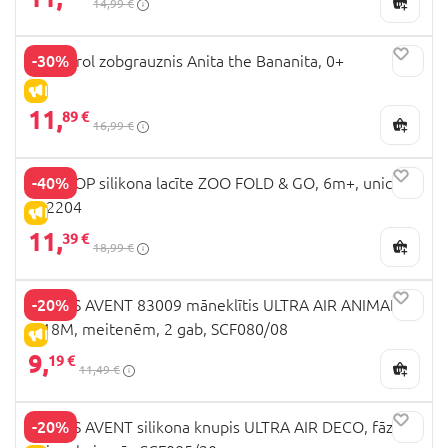
14,99 €
-30%
Oli&Carol zobgrauznis Anita the Bananita, 0+
IZPĀRDOŠANA
11,
89 €
16,99 €
-40%
SKIP HOP silikona lacīte ZOO FOLD & GO, 6m+, unicorn,
232204
IZPĀRDOŠANA
11,
39 €
18,99 €
-20%
PHILIPS AVENT 83009 māneklītis ULTRA AIR ANIMALS,
6-18M, meitenēm, 2 gab, SCF080/08
IZPĀRDOŠANA
9,
19 €
11,49 €
-20%
PHILIPS AVENT silikona knupis ULTRA AIR DECO, fāze 2,