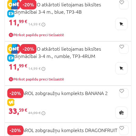
-20%
BAMBINO MIO atkārtoti lietojamas biksītes
podiņmācībai 3-4 m., blue, TP3-4B
E-CENA
11,
99 €
14,99 €
Pērkot papildu preci tiešsaistē
-20%
BAMBINO MIO atkārtoti lietojamas biksītes
podiņmācībai 3-4 m., rumble, TP3-4RUM
E-CENA
11,
99 €
14,99 €
Pērkot papildu preci tiešsaistē
-20%
OLI&CAROL zobgraužņu komplekts BANANA 2
IZPĀRDOŠANA
33,
59 €
41,99 €
-20%
OLI&CAROL zobgraužņu komplekts DRAGONFRUIT