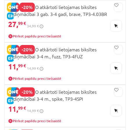
-20%
BAMBINO MIO atkārtoti lietojamas biksītes
podiņmācībai 3 gab. 3-4 gadi, brave, TP3-4.03BR
E-CENA
27,
99 €
34,99 €
Pērkot papildu preci tiešsaistē
-20%
BAMBINO MIO atkārtoti lietojamas biksītes
podiņmācībai 3-4 m., fuzz, TP3-4FUZ
E-CENA
11,
99 €
14,99 €
Pērkot papildu preci tiešsaistē
-20%
BAMBINO MIO atkārtoti lietojamas biksītes
podiņmācībai 3-4 m., spike, TP3-4SPI
E-CENA
11,
99 €
14,99 €
Pērkot papildu preci tiešsaistē