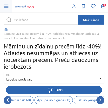
0
Meklēšana
Māmiņu un zīdaiņu precēm līdz -40%! Atlaides nesummējas un attiecas uz
noteiktām precēm. Preču daudzums ierobežots
Māmiņu un zīdaiņu precēm līdz -40%!
Atlaides nesummējas un attiecas uz
noteiktām precēm. Preču daudzums
ierobežots
Kārto
Labākie piedāvājumi
Filtrs
Barošana
(
168
)
Aprūpe un higiēna
(
60
)
Rati un ķengursomas