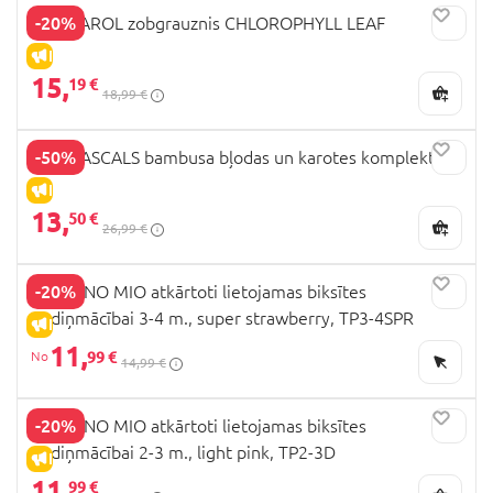
-20%
OLI&CAROL zobgrauznis CHLOROPHYLL LEAF
IZPĀRDOŠANA
15,
19 €
18,99 €
-50%
ECO RASCALS bambusa bļodas un karotes komplekts
IZPĀRDOŠANA
13,
50 €
26,99 €
-20%
BAMBINO MIO atkārtoti lietojamas biksītes
podiņmācībai 3-4 m., super strawberry, TP3-4SPR
IZPĀRDOŠANA
11,
99 €
14,99 €
-20%
BAMBINO MIO atkārtoti lietojamas biksītes
podiņmācībai 2-3 m., light pink, TP2-3D
IZPĀRDOŠANA
11,
99 €