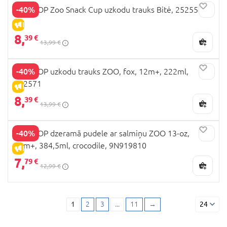
-40%
SKIP HOP Zoo Snack Cup uzkodu trauks Bitė, 252554
IZPĀRDOŠANA
8,
39 €
13,99 €
-40%
SKIP HOP uzkodu trauks ZOO, fox, 12m+, 222ml,
252571
IZPĀRDOŠANA
8,
39 €
13,99 €
-40%
SKIP HOP dzeramā pudele ar salmiņu ZOO 13-oz,
12m+, 384,5ml, crocodile, 9N919810
IZPĀRDOŠANA
7,
79 €
12,99 €
1
2
3
...
11
→
24