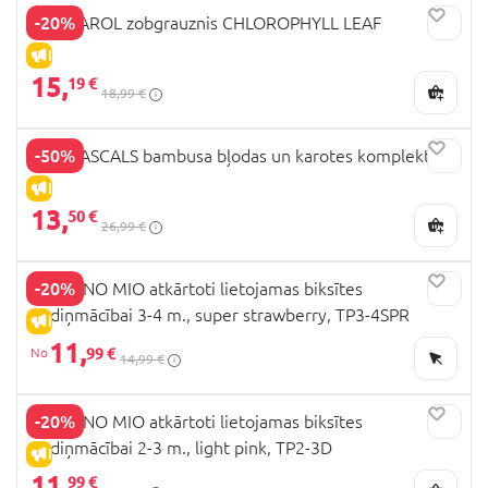
-20%
OLI&CAROL zobgrauznis CHLOROPHYLL LEAF
IZPĀRDOŠANA
15,
19 €
18,99 €
-50%
ECO RASCALS bambusa bļodas un karotes komplekts
IZPĀRDOŠANA
13,
50 €
26,99 €
-20%
BAMBINO MIO atkārtoti lietojamas biksītes
podiņmācībai 3-4 m., super strawberry, TP3-4SPR
IZPĀRDOŠANA
11,
99 €
14,99 €
-20%
BAMBINO MIO atkārtoti lietojamas biksītes
podiņmācībai 2-3 m., light pink, TP2-3D
IZPĀRDOŠANA
11,
99 €