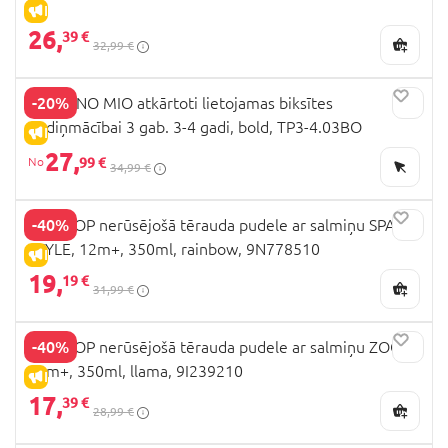
IZPĀRDOŠANA
26,
39 €
32,99 €
-20%
BAMBINO MIO atkārtoti lietojamas biksītes
podiņmācībai 3 gab. 3-4 gadi, bold, TP3-4.03BO
IZPĀRDOŠANA
27,
99 €
34,99 €
-40%
SKIP HOP nerūsējošā tērauda pudele ar salmiņu SPARK
STYLE, 12m+, 350ml, rainbow, 9N778510
IZPĀRDOŠANA
19,
19 €
31,99 €
-40%
SKIP HOP nerūsējošā tērauda pudele ar salmiņu ZOO,
12m+, 350ml, llama, 9I239210
IZPĀRDOŠANA
17,
39 €
28,99 €