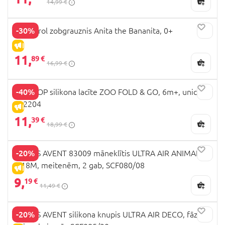
14,99 €
-30%
Oli&Carol zobgrauznis Anita the Bananita, 0+
IZPĀRDOŠANA
11,
89 €
16,99 €
-40%
SKIP HOP silikona lacīte ZOO FOLD & GO, 6m+, unicorn,
232204
IZPĀRDOŠANA
11,
39 €
18,99 €
-20%
PHILIPS AVENT 83009 māneklītis ULTRA AIR ANIMALS,
6-18M, meitenēm, 2 gab, SCF080/08
IZPĀRDOŠANA
9,
19 €
11,49 €
-20%
PHILIPS AVENT silikona knupis ULTRA AIR DECO, fāze 2,