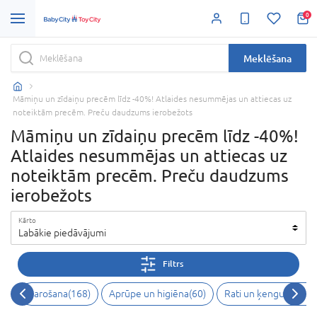
0
Meklēšana
Māmiņu un zīdaiņu precēm līdz -40%! Atlaides nesummējas un attiecas uz
noteiktām precēm. Preču daudzums ierobežots
Māmiņu un zīdaiņu precēm līdz -40%!
Atlaides nesummējas un attiecas uz
noteiktām precēm. Preču daudzums
ierobežots
Kārto
Labākie piedāvājumi
Filtrs
Barošana
(
168
)
Aprūpe un higiēna
(
60
)
Rati un ķengursomas