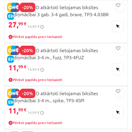
-20%
BAMBINO MIO atkārtoti lietojamas biksītes
podiņmācībai 3 gab. 3-4 gadi, brave, TP3-4.03BR
E-CENA
27,
99 €
34,99 €
Pērkot papildu preci tiešsaistē
-20%
BAMBINO MIO atkārtoti lietojamas biksītes
podiņmācībai 3-4 m., fuzz, TP3-4FUZ
E-CENA
11,
99 €
14,99 €
Pērkot papildu preci tiešsaistē
-20%
BAMBINO MIO atkārtoti lietojamas biksītes
podiņmācībai 3-4 m., spike, TP3-4SPI
E-CENA
11,
99 €
14,99 €
Pērkot papildu preci tiešsaistē