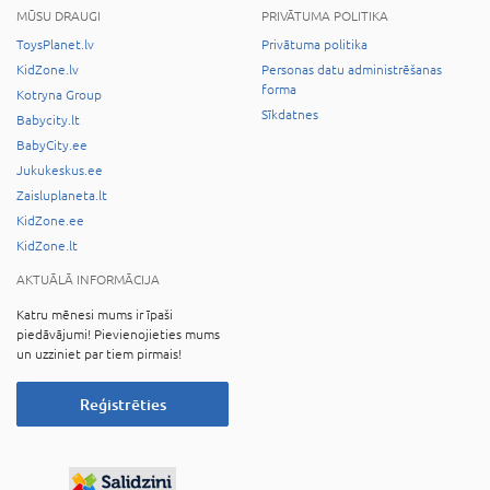
MŪSU DRAUGI
PRIVĀTUMA POLITIKA
ToysPlanet.lv
Privātuma politika
KidZone.lv
Personas datu administrēšanas
forma
Kotryna Group
Sīkdatnes
Babycity.lt
BabyCity.ee
Jukukeskus.ee
Zaisluplaneta.lt
KidZone.ee
KidZone.lt
AKTUĀLĀ INFORMĀCIJA
Katru mēnesi mums ir īpaši
piedāvājumi! Pievienojieties mums
un uzziniet par tiem pirmais!
Reģistrēties