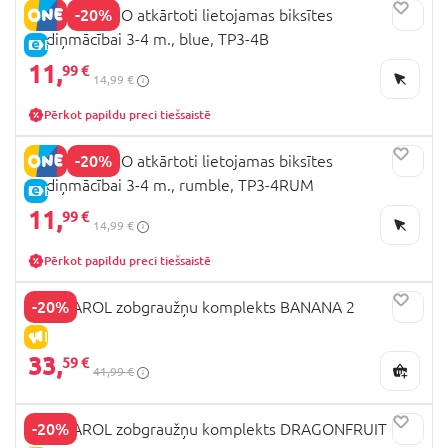
-20%
BAMBINO MIO atkārtoti lietojamas biksītes
podiņmācībai 3-4 m., blue, TP3-4B
E-CENA
11,
99 €
14,99 €
Pērkot papildu preci tiešsaistē
-20%
BAMBINO MIO atkārtoti lietojamas biksītes
podiņmācībai 3-4 m., rumble, TP3-4RUM
E-CENA
11,
99 €
14,99 €
Pērkot papildu preci tiešsaistē
-20%
OLI&CAROL zobgraužņu komplekts BANANA 2
IZPĀRDOŠANA
33,
59 €
41,99 €
-20%
OLI&CAROL zobgraužņu komplekts DRAGONFRUIT