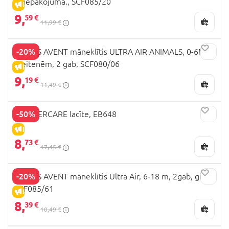
2- iepakojumā., SCF085/20
IZPĀRDOŠANA
9,
59 €
11,99 €
-20%
PHILIPS AVENT māneklītis ULTRA AIR ANIMALS, 0-6M,
meitenēm, 2 gab, SCF080/06
IZPĀRDOŠANA
9,
19 €
11,49 €
-50%
MOTHERCARE lacīte, EB648
IZPĀRDOŠANA
8,
73 €
17,45 €
-20%
PHILIPS AVENT māneklītis Ultra Air, 6-18 m, 2gab, girls,
SCF085/61
IZPĀRDOŠANA
8,
39 €
10,49 €