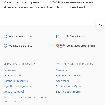
Māmiņu un zīdaiņu precēm līdz -40%! Atlaides nesummējas un
attiecas uz noteiktām precēm. Preču daudzums ierobežots.
Pasūtījuma statuss
Atgriešanas forma
Veikalu darba laiks
Lojalitātes programma
VISPĀRĪGA INFORMĀCIJA
PALĪDZĪBA UN INFORMĀCIJA
Par mums
Maksājumi
Zīdaiņa pūriņš
Piegāde visā Latvijā
Garantija un serviss
Atgriešana
Lojalitātes programma
Pirkšanas nosacījumi
Veikalu kontakti
Sazinieties ar mums
Bērnu apdrošināšanas pret traumām
noteikumi