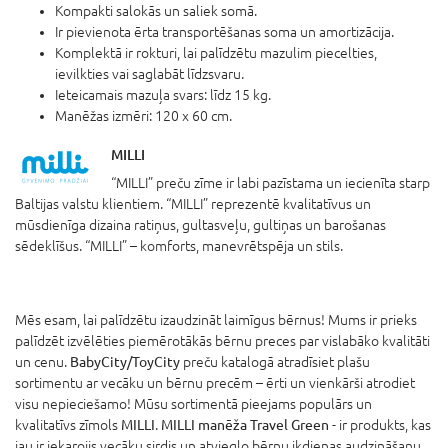
Kompakti salokās un saliek somā.
Ir pievienota ērta transportēšanas soma un amortizācija.
Komplektā ir rokturi, lai palīdzētu mazulim piecelties,
ievilkties vai saglabāt līdzsvaru.
Ieteicamais mazuļa svars: līdz 15 kg.
Manēžas izmēri: 120 x 60 cm.
MILLI
“MILLI” preču zīme ir labi pazīstama un iecienīta starp
Baltijas valstu klientiem. “MILLI” reprezentē kvalitatīvus un
mūsdienīga dizaina ratiņus, gultasveļu, gultiņas un barošanas
sēdeklīšus. “MILLI” – komforts, manevrētspēja un stils.
Mēs esam, lai palīdzētu izaudzināt laimīgus bērnus! Mums ir prieks
palīdzēt izvēlēties piemērotākās bērnu preces par vislabāko kvalitāti
un cenu.
BabyCity/ToyCity
preču katalogā atradīsiet plašu
sortimentu ar vecāku un bērnu precēm – ērti un vienkārši atrodiet
visu nepieciešamo! Mūsu sortimentā pieejams populārs un
kvalitatīvs zīmols
MILLI
.
MILLI manēža Travel Green
- ir produkts, kas
jau ir iekarojis vecāku sirdis un atvieglo bērnu ikdienas audzināšanu.