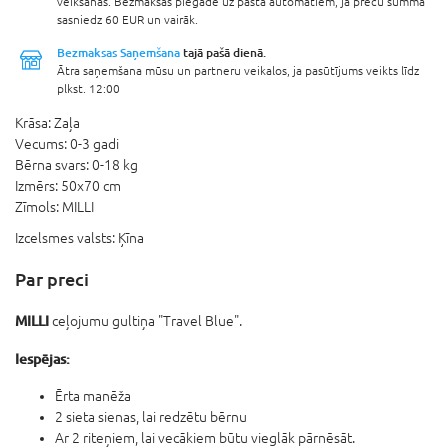
veikšanas. Bezmaksas piegāde uz pasta automātiem, ja preču summa
sasniedz 60 EUR un vairāk.
Bezmaksas Saņemšana
tajā pašā dienā.
Ātra saņemšana mūsu un partneru veikalos, ja pasūtījums veikts līdz
plkst. 12:00
Krāsa:
Zaļa
Vecums:
0-3 gadi
Bērna svars:
0-18 kg
Izmērs:
50x70 cm
Zīmols:
MILLI
Izcelsmes valsts:
Ķīna
Par preci
MILLI
ceļojumu gultiņa "Travel Blue".
Iespējas:
Ērta manēža
2 sieta sienas, lai redzētu bērnu
Ar 2 riteņiem, lai vecākiem būtu vieglāk pārnēsāt.