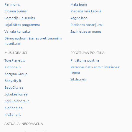
Par mums
Maksājumi
Zīdaiņa pūriņš
Piegāde visā Latvijā
Garantija un serviss
Atgriešana
Lojalitātes programma
Pirkšanas nosacījumi
Veikalu kontakti
Sazinieties ar mums
Bērnu apdrošināšanas pret traumām
noteikumi
MŪSU DRAUGI
PRIVĀTUMA POLITIKA
ToysPlanet.lv
Privātuma politika
KidZone.lv
Personas datu administrēšanas
forma
Kotryna Group
Sīkdatnes
Babycity.lt
BabyCity.ee
Jukukeskus.ee
Zaisluplaneta.lt
KidZone.ee
KidZone.lt
AKTUĀLĀ INFORMĀCIJA