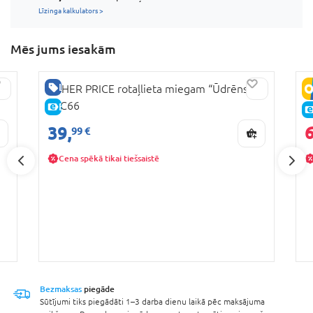
Līzinga kalkulators >
Mēs jums iesakām
LABA CENA
FISHER PRICE rotaļlieta miegam “Ūdrēns”,
B
FXC66
D
E-CENA
6
39,
99 €
Cena spēkā tikai tiešsaistē
Bezmaksas
piegāde
Sūtījumi tiks piegādāti 1–3 darba dienu laikā pēc maksājuma