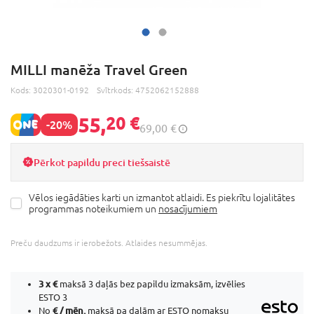
MILLI manēža Travel Green
Kods:
3020301-0192
Svītrkods:
4752062152888
55,
20 €
-20%
69,00 €
Pērkot papildu preci tiešsaistē
Vēlos iegādāties karti un izmantot atlaidi. Es piekrītu lojalitātes
programmas noteikumiem un
nosacījumiem
Preču daudzums ir ierobežots. Atlaides nesummējas.
3 x
€
maksā 3 daļās bez papildu izmaksām, izvēlies
ESTO 3
€ / mēn.
No
maksā pa daļām ar ESTO nomaksu