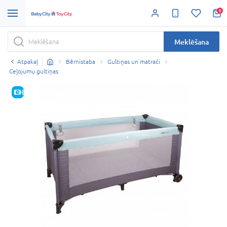
0
Meklēšana
Atpakaļ
Bērnistaba
Gultiņas un matrači
Ceļojumu gultiņas
E-CENA