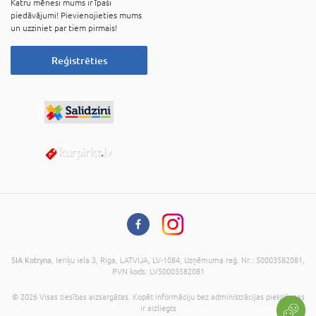
Katru mēnesi mums ir īpaši
piedāvājumi! Pievienojieties mums
un uzziniet par tiem pirmais!
Reģistrēties
SIA Kotryna
, Ieriķu iela 3, Riga, LATVIJA, LV-1084, Uzņēmuma reģ. Nr.: 50003582081,
PVN kods: LV50003582081
© 2026 Visas tiesības aizsargātas. Kopēt informāciju bez administrācijas piekrišanas
ir aizliegts