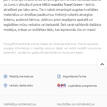
Ja Jums ir aktuāla šī prece
MILLI manēža Travel Green
– šeit to
atradīsiet par labu cenu. Tie ir ražoti izmantojot augstas kvalitātes
materiālus un drošības pasākumus. Krēsliņš noteikti atvieglos
ikdienu, audzinot bērnus. Jebkuru preci iespējams apskatīt un
iegādāties mūsu veikalos vai tiešsaistē. Šeit varat salīdzināt dažādus
modeļus, krāsas un izvēlēties tādu, kas iepriecinās Jūs un mazo!
Fotogrāfijā attēlotās preces krāsas var nedaudz atšķirties. Preces aprakstā
sniegtai informācijai ir vispārīgs raksturs, tāpēc var nebūt norādīti visi preces
parametri. Jautājumu gadījumā sazinieties ar mums pa e-pastu.
Pasūtījuma statuss
Atgriešanas forma
Veikalu darba laiks
Lojalitātes programma
VISPĀRĪGA INFORMĀCIJA
PALĪDZĪBA UN INFORMĀCIJA