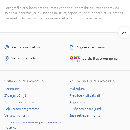
Fotogrāfijā attēlotās preces krāsas var nedaudz atšķirties. Preces aprakstā
sniegtai informācijai ir vispārīgs raksturs, tāpēc var nebūt norādīti visi preces
parametri. Jautājumu gadījumā sazinieties ar mums pa e-pastu.
Pasūtījuma statuss
Atgriešanas forma
Veikalu darba laiks
Lojalitātes programma
VISPĀRĪGA INFORMĀCIJA
PALĪDZĪBA UN INFORMĀCIJA
Par mums
Maksājumi
Zīdaiņa pūriņš
Piegāde visā Latvijā
Garantija un serviss
Atgriešana
Lojalitātes programma
Pirkšanas nosacījumi
Veikalu kontakti
Sazinieties ar mums
Bērnu apdrošināšanas pret traumām
noteikumi