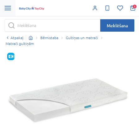
0
Meklēšana
Atpakaļ
Bērnistaba
Gultiņas un matrači
Matrači gultiņām
E-CENA