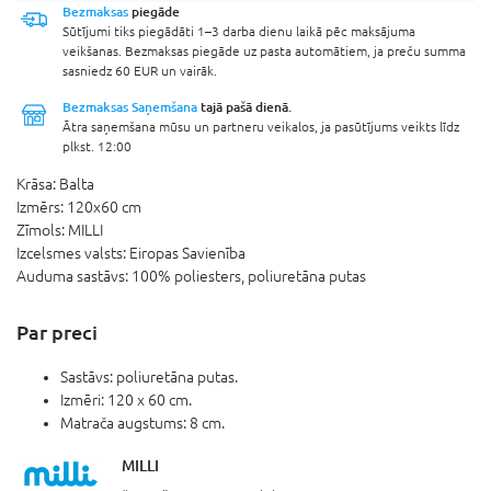
Bezmaksas
piegāde
Sūtījumi tiks piegādāti 1–3 darba dienu laikā pēc maksājuma
veikšanas. Bezmaksas piegāde uz pasta automātiem, ja preču summa
sasniedz 60 EUR un vairāk.
Bezmaksas Saņemšana
tajā pašā dienā.
Ātra saņemšana mūsu un partneru veikalos, ja pasūtījums veikts līdz
plkst. 12:00
Krāsa:
Balta
Izmērs:
120x60 cm
Zīmols:
MILLI
Izcelsmes valsts:
Eiropas Savienība
Auduma sastāvs:
100% poliesters, poliuretāna putas
Par preci
Sastāvs: poliuretāna putas.
Izmēri: 120 x 60 cm.
Matrača augstums: 8 cm.
MILLI