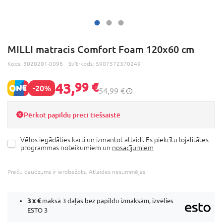
MILLI matracis Comfort Foam 120x60 cm
Kods:
3020201-0096
Svītrkods:
5907572370249
43,
99 €
-20%
54,99 €
Pērkot papildu preci tiešsaistē
Vēlos iegādāties karti un izmantot atlaidi. Es piekrītu lojalitātes
programmas noteikumiem un
nosacījumiem
Preču daudzums ir ierobežots. Atlaides nesummējas.
3 x
€
maksā 3 daļās bez papildu izmaksām, izvēlies
ESTO 3