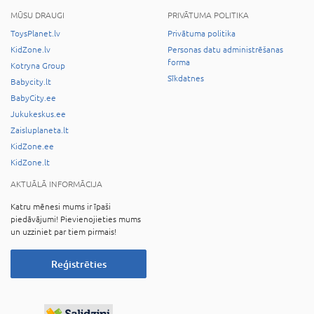
MŪSU DRAUGI
PRIVĀTUMA POLITIKA
ToysPlanet.lv
Privātuma politika
KidZone.lv
Personas datu administrēšanas
forma
Kotryna Group
Sīkdatnes
Babycity.lt
BabyCity.ee
Jukukeskus.ee
Zaisluplaneta.lt
KidZone.ee
KidZone.lt
AKTUĀLĀ INFORMĀCIJA
Katru mēnesi mums ir īpaši
piedāvājumi! Pievienojieties mums
un uzziniet par tiem pirmais!
Reģistrēties