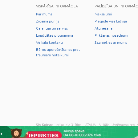
VISPĀRĪGA INFORMĀCIJA
PALĪDZĪBA UN INFORMĀC
Par mums
Maksājumi
Zīdaiņa pūriņš
Piegāde visā Latvijā
Garantija un serviss
Atgriešana
Lojalitātes programma
Pirkšanas nosacījumi
Veikalu kontakti
Sazinieties ar mums
Bērnu apdrošināšanas pret
traumām noteikumi
SIA Kotryna
, Ieriķu iela 3, Riga, LATVIJA, LV-1084, Uzņēmuma reģ
© 2026 Visas tiesības aizsargātas. Kopēt informāciju bez administrāc