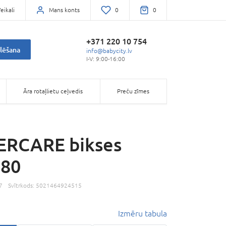
eikali
Mans konts
0
0
+371 220 10 754
lēšana
info@babycity.lv
I-V: 9:00-16:00
Āra rotaļlietu ceļvedis
Preču zīmes
RCARE bikses
 80
7
Svītrkods:
5021464924515
Izmēru tabula