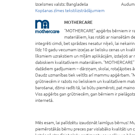
Izcelsmes valsts:
Bangladeša
Auduma
Kopšanas zīmes tekstilizstrādājumiem
MOTHERCARE
“MOTHERCARE” apģērbs bērniem ir ra
materiāliem, kas rotāti ar niansētām d
integrēti cimdi, bet sprādzes nesatur niķeli, lai nekai
līdz 10 gadu vecumam izceļas ar lielisku cenas un kvalitā
līksmiem uzrakstiem un mīļām aplikācijām, izdaiļoti ar 
dabiskiem kvalitatīviem materiāliem. “MOTHERCARE” a
dažādiem gadījumiem – dārziņam, skolai, rotaļājoties ā
Daudz uzmanības tiek veltīts arī mammu apģērbam.
grūtniecēm ir ražots no lieliskiem un kvalitatīviem mate
barošanai, džinsi radīti tā, lai būtu piemēroti, pat mai
Viss apģērbs gan grūtniecēm, gan bērniem ir pielāgots ē
internetā.
Mēs esam, lai palīdzētu izaudzināt laimīgus bērnus! Mum
piemērotākās bērnu preces par vislabāko kvalitāti un 