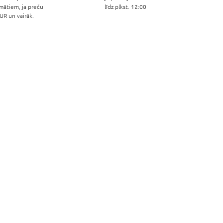
mātiem, ja preču
līdz plkst. 12:00
R un vairāk.