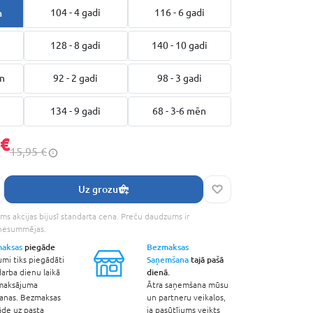
n
104 - 4 gadi
116 - 6 gadi
128 - 8 gadi
140 - 10 gadi
ēn
92 - 2 gadi
98 - 3 gadi
134 - 9 gadi
68 - 3-6 mēn
 €
15,95 €
Uz grozu
ms akcijas bijusī standarta cena. Preču daudzums ir
 nesummējas.
aksas
piegāde
Bezmaksas
Saņemšana
tajā pašā
umi tiks piegādāti
dienā.
arba dienu laikā
maksājuma
Ātra saņemšana mūsu
šanas. Bezmaksas
un partneru veikalos,
āde uz pasta
ja pasūtījums veikts