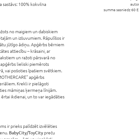
 sastāvs:
100% kokvilna
auto
summa sasniedz 60 EU
žots no maigiem un dabiskiem
etaļām un izšuvumiem. Rāpulīšos ir
rinātu jūtīgo ādiņu. Apģērbs bērniem
tes attiecību – krāsaini, ar
rakstiem un ražoti pārsvarā no
pģērbs lieliski piemērots
rā, vai pošoties īpašiem svētkiem.
 “MOTHERCARE” apģērbs
riāliem. Krekli ir pielāgoti
noties māmiņas ķermeņa līnijām.
rtai ikdienai, un to var iegādāties
s ir prieks palīdzēt izvēlēties
cenu.
BabyCity/ToyCity
preču