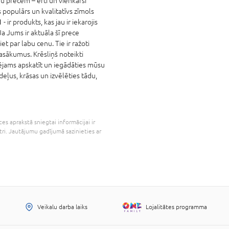
u precēm – ērti un vienkārši
populārs un kvalitatīvs zīmols
1
- ir produkts, kas jau ir iekarojis
a Jums ir aktuāla šī prece
iet par labu cenu. Tie ir ražoti
asākumus. Krēsliņš noteikti
pējams apskatīt un iegādāties mūsu
deļus, krāsas un izvēlēties tādu,
es aprakstā sniegtai informācijai ir
tri. Jautājumu gadījumā sazinieties ar
Veikalu darba laiks
Lojalitātes programma