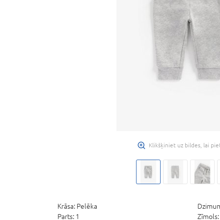
Klikšķiniet uz bildes, lai pi
Krāsa:
Pelēka
Dzimu
Parts:
1
Zīmols