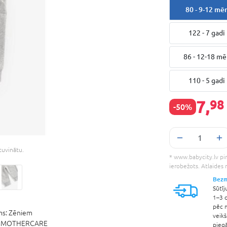
80 - 9-12 mē
122 - 7 gadi
86 - 12-18 m
110 - 5 gadi
7,
98
-50%
etuvinātu.
* www.babycity.lv pir
ierobežots. Atlaides
Bezm
Sūtīj
1–3 d
pēc 
ms:
Zēniem
veik
:
MOTHERCARE
pieg