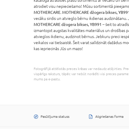
katalogā atradīsiet plašu sortimentu ar vecāku un bērn
atrodiet visu nepieciešamo! Mūsu sortimentā pieejams 
MOTHERCARE
.
MOTHERCARE džogera bikses, YB99
vecāku sirdis un atvieglo bērnu ikdienas audzināšanu. J
MOTHERCARE džogera bikses, YB991
– šeit to atradīs
izmantojot augstas kvalitātes materiālus un drošības p
atvieglos ikdienu, audzinot bērnus. Jebkuru preci ies
veikalos vai tiešsaistē. Šeit varat salīdzināt dažādus mo
kas iepriecinās Jūs un mazo!
Fotogrāfijā attēlotās preces krāsas var nedaudz atšķirties. Prec
vispārīgs raksturs, tāpēc var nebūt norādīti visi preces parame
mums pa e-pastu.
Pasūtījuma statuss
Atgriešanas forma