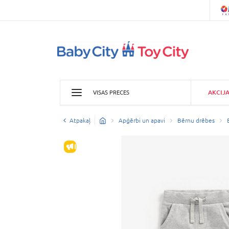
AKCIJ
VISAS PRECES
Atpakaļ
Apģērbi un apavi
Bērnu drēbes
IZPĀRDOŠANA