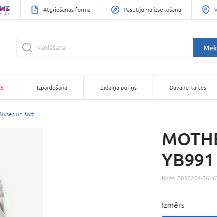
Atgriešanas forma
Pasūtījuma izsekošana
V
Mek
AS
Izpārdošana
Zīdaiņa pūriņš
Dāvanu kartes
Bikses un šorti
MOTHE
YB991
Kods:
2030201-2616
Izmērs