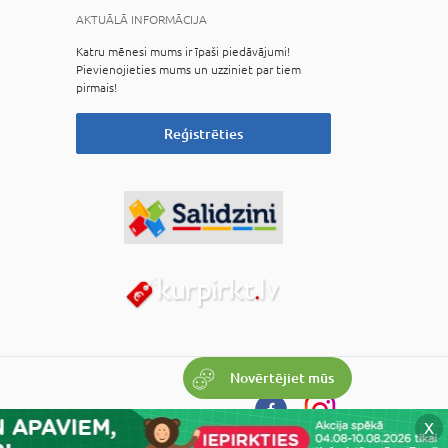
AKTUĀLĀ INFORMĀCIJA
Katru mēnesi mums ir īpaši piedāvājumi!
Pievienojieties mums un uzziniet par tiem
pirmais!
Reģistrēties
Novērtējiet mūs
X