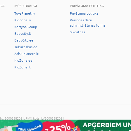
IJA
MŪSU DRAUGI
PRIVĀTUMA POLITIKA
ToysPlanet.lv
Privātuma politika
KidZone.lv
Personas datu
administrēšanas forma
Kotryna Group
Sīkdatnes
Babycity.lt
BabyCity.ee
Jukukeskus.ee
Zaisluplaneta.lt
KidZone.ee
KidZone.lt
. Nr.: 50003582081, PVN kods: LV50003582081
ijas piekrišanas ir aizliegts