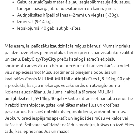
Gaisu caurlaidīgais materiāls ļauj saglabāt mazuļa ādu sausu,
tādējādi pasargājot to no izsitumiem un kairinājuma.
Autiņbiksītes ir īpaši plānas (~2mm) un vieglas (~30g).
Izmērs: L (9-14 kg).
Iepakojumā: 40 gab. autiņbiksītes.
Mēs esam, lai palīdzētu izaudzināt laimīgus bērnus! Mums ir prieks
palīdzēt izvēlēties piemērotākās bērnu preces par vislabāko kvalitāti
un cenu.
BabyCity/ToyCity
preču katalogā atradīsiet plašu
sortimentu ar vecāku un bērnu precēm – ērti un vienkārši atrodiet
visu nepieciešamo! Mūsu sortimentā pieejams populārs un
kvalitatīvs zīmols
MULIMI
.
MULIMI autiņbiksītes L, 9-14kg, 40 gab
-
ir produkts, kas jau ir iekarojis vecāku sirdis un atvieglo bērnu
ikdienas audzināšanu. Ja Jums ir aktuāla šī prece
MULIMI
autiņbiksītes L, 9-14kg, 40 gab
– šeit to atradīsiet par labu cenu. Tie
ir ražoti izmantojot augstas kvalitātes materiālus un drošības
pasākumus. Krēsliņš noteikti atvieglos ikdienu, audzinot bērnus.
Jebkuru preci iespējams apskatīt un iegādāties mūsu veikalos vai
tiešsaistē. Šeit varat salīdzināt dažādus modeļus, krāsas un izvēlēties
tādu, kas iepriecinās Jūs un mazo!