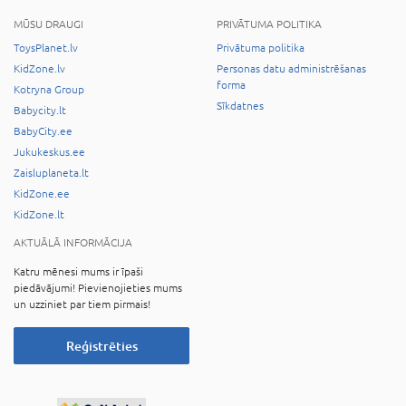
MŪSU DRAUGI
PRIVĀTUMA POLITIKA
ToysPlanet.lv
Privātuma politika
KidZone.lv
Personas datu administrēšanas
forma
Kotryna Group
Sīkdatnes
Babycity.lt
BabyCity.ee
Jukukeskus.ee
Zaisluplaneta.lt
KidZone.ee
KidZone.lt
AKTUĀLĀ INFORMĀCIJA
Katru mēnesi mums ir īpaši
piedāvājumi! Pievienojieties mums
un uzziniet par tiem pirmais!
Reģistrēties