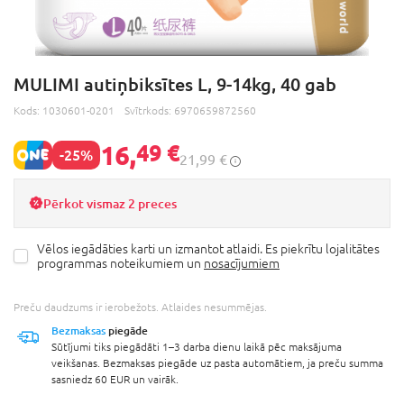
MULIMI autiņbiksītes L, 9-14kg, 40 gab
Kods:
1030601-0201
Svītrkods:
6970659872560
16,
49 €
-25%
21,99 €
Pērkot vismaz 2 preces
Vēlos iegādāties karti un izmantot atlaidi. Es piekrītu lojalitātes
programmas noteikumiem un
nosacījumiem
Preču daudzums ir ierobežots. Atlaides nesummējas.
Bezmaksas
piegāde
Sūtījumi tiks piegādāti 1–3 darba dienu laikā pēc maksājuma
veikšanas. Bezmaksas piegāde uz pasta automātiem, ja preču summa
sasniedz 60 EUR un vairāk.