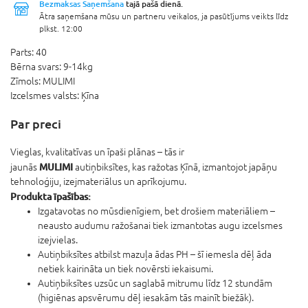
Bezmaksas Saņemšana
tajā pašā dienā.
Ātra saņemšana mūsu un partneru veikalos, ja pasūtījums veikts līdz
plkst. 12:00
Parts:
40
Bērna svars:
9-14kg
Zīmols:
MULIMI
Izcelsmes valsts:
Ķīna
Par preci
Vieglas, kvalitatīvas un īpaši plānas – tās ir
MULIMI
jaunās
autiņbiksītes, kas ražotas Ķīnā, izmantojot japāņu
tehnoloģiju, izejmateriālus un aprīkojumu.
Produkta īpašības:
Izgatavotas no mūsdienīgiem, bet drošiem materiāliem –
neausto audumu ražošanai tiek izmantotas augu izcelsmes
izejvielas.
Autiņbiksītes atbilst mazuļa ādas PH – šī iemesla dēļ āda
netiek kairināta un tiek novērsti iekaisumi.
Autiņbiksītes uzsūc un saglabā mitrumu līdz 12 stundām
(higiēnas apsvērumu dēļ iesakām tās mainīt biežāk).