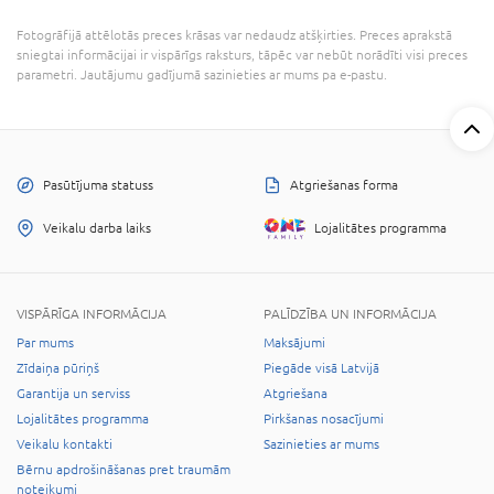
Fotogrāfijā attēlotās preces krāsas var nedaudz atšķirties. Preces aprakstā
sniegtai informācijai ir vispārīgs raksturs, tāpēc var nebūt norādīti visi preces
parametri. Jautājumu gadījumā sazinieties ar mums pa e-pastu.
Pasūtījuma statuss
Atgriešanas forma
Veikalu darba laiks
Lojalitātes programma
VISPĀRĪGA INFORMĀCIJA
PALĪDZĪBA UN INFORMĀCIJA
Par mums
Maksājumi
Zīdaiņa pūriņš
Piegāde visā Latvijā
Garantija un serviss
Atgriešana
Lojalitātes programma
Pirkšanas nosacījumi
Veikalu kontakti
Sazinieties ar mums
Bērnu apdrošināšanas pret traumām
noteikumi