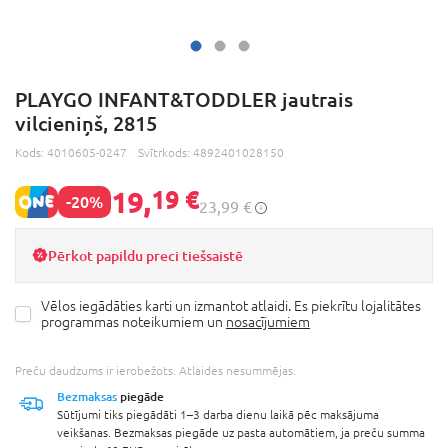
PLAYGO INFANT&TODDLER jautrais
vilcieniņš, 2815
Kods:
4010605-0247
Svītrkods:
4892401028150
19,
19 €
-20%
23,99 €
Pērkot papildu preci tiešsaistē
Vēlos iegādāties karti un izmantot atlaidi. Es piekrītu lojalitātes
programmas noteikumiem un
nosacījumiem
Preču daudzums ir ierobežots. Atlaides nesummējas.
Bezmaksas
piegāde
Sūtījumi tiks piegādāti 1–3 darba dienu laikā pēc maksājuma
veikšanas. Bezmaksas piegāde uz pasta automātiem, ja preču summa