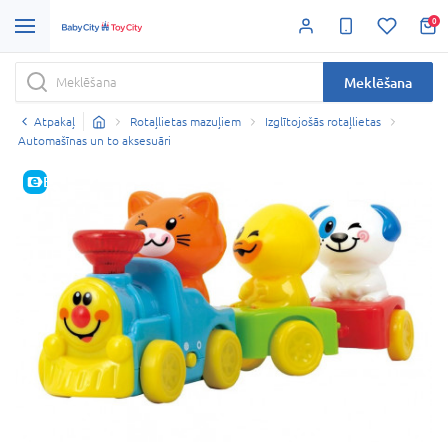
0
Meklēšana
Atpakaļ
Rotaļlietas mazuļiem
Izglītojošās rotaļlietas
Automašīnas un to aksesuāri
E-CENA