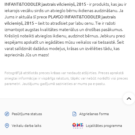
INFANT&TODDLER jautrais vilcieniņš, 2815
- ir produkts, kas jau ir
iekarojis vecāku sirdis un atvieglo bērnu ikdienas audzināšanu. Ja
Jums ir aktuāla šī prece
PLAYGO INFANT&TODDLER jautrais
vilcieniņš, 2815
– šeit to atradīsiet par labu cenu. Tie ir ražoti
izmantojot augstas kvalitātes materiālus un drošības pasākumus.
Krēsliņš noteikti atvieglos ikdienu, audzinot bērnus. Jebkuru preci
iespējams apskatīt un iegādāties mūsu veikalos vai tiešsaistē. Šeit
varat salīdzināt dažādus modeļus, krāsas un izvēlēties tādu, kas
iepriecinās Jūs un mazo!
Fotogrāfijā attēlotās preces krāsas var nedaudz atšķirties. Preces aprakstā
sniegtai informācijai ir vispārīgs raksturs, tāpēc var nebūt norādīti visi preces
parametri. Jautājumu gadījumā sazinieties ar mums pa e-pastu.
Pasūtījuma statuss
Atgriešanas forma
Veikalu darba laiks
Lojalitātes programma