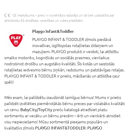
CE marķējums – preci ir novērtējis ražotājs un tā tiek uzskatīta par
atbilstošu ES drošības, veselības un vides prasībām.
Playgo Infant&Toddler
PLAYGO INFANT & TODDLER zīmols piedāvā
inovatīvas, izglītojošas rotaļlietas zīdaiņiem un
mazuļiem. PLAYGO produkti ir veidoti, lai attīstītu
smalko motoriku, kognitīvās un sociālās prasmes, vienlaikus
nodrošinot drošību un augstāko kvalitāti. Šīs košās un saistošās
rotaļlietas iedvesmo bērnu ziņkāri, radošumu un patstāvīgas rotaļas.
PLAYGO INFANT & TODDLER ir prieks, mācīšanās un attīstība caur
spēli!
Mēs esam, lai palīdzētu izaudzināt laimīgus bērnus! Mums ir prieks
palīdzēt izvēlēties piemērotākās bērnu preces par vislabāko kvalitāti
un cenu.
BabyCity/ToyCity
preču katalogā atradīsiet plašu
sortimentu ar vecāku un bērnu precēm – ērti un vienkārši atrodiet
visu nepieciešamo! Mūsu sortimentā pieejams populārs un
kvalitatīvs zīmols
PLAYGO INFANT&TODDLER
.
PLAYGO