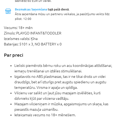
sasniedz 60 EUR un vairāk.
Bezmaksas Saņemšana
tajā pašā dienā.
Ātra saņemšana mūsu un partneru veikalos, ja pasūtījums veikts līdz
plkst. 12:00
Vecums:
18+ mēn
Zīmols:
PLAYGO INFANT&TODDLER
Izcelsmes valsts:
Ķīna
Baterijas:
5101 x 3,
NO BATTERY x 0
Par preci
Lieliski piemērots bērnu roku un acu koordinācijas attīstīšanai,
iemaņu trenēšanai un iztēles stimulēšanai.
Izgatavots no ABS plastmasas, tas ir ne tikai drošs un videi
draudzīgs, bet arī izturīgs pret augstu spiedienu un augstu
temperatūru. Virsma ir apaļa un spīdīga.
Vilcienu var salikt un ļaut jūsu mazajam izvēlēties, kurš
dzīvnieks kļūt par vilciena vadītāju.
Mazajam vilcieniņam ir mūzika, apgaismojums un skaņa, kas
piesaistīs mazuļa uzmanību.
Ieteicamais vecums no 18+ mēnešiem.