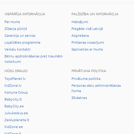
VISPĀRĪGA INFORMĀCIJA
PALĪDZĪBA UN INFORMĀCIJA
Par mums
Maksājumi
Zīdaiņa pūriņš
Piegāde visā Latvijā
Garantija un serviss
Atgriešana
Lojalitātes programma
Pirkšanas nosacījumi
Veikalu kontakti
Sazinieties ar mums
Bērnu apdrošināšanas pret traumām
noteikumi
MŪSU DRAUGI
PRIVĀTUMA POLITIKA
ToysPlanet.lv
Privātuma politika
KidZone.lv
Personas datu administrēšanas
forma
Kotryna Group
Sīkdatnes
Babycity.lt
BabyCity.ee
Jukukeskus.ee
Zaisluplaneta.lt
KidZone.ee
KidZone.lt