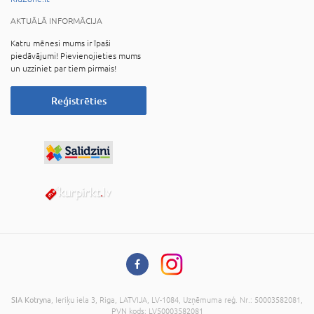
AKTUĀLĀ INFORMĀCIJA
Katru mēnesi mums ir īpaši
piedāvājumi! Pievienojieties mums
un uzziniet par tiem pirmais!
Reģistrēties
SIA Kotryna
, Ieriķu iela 3, Riga, LATVIJA, LV-1084, Uzņēmuma reģ. Nr.: 50003582081,
PVN kods: LV50003582081