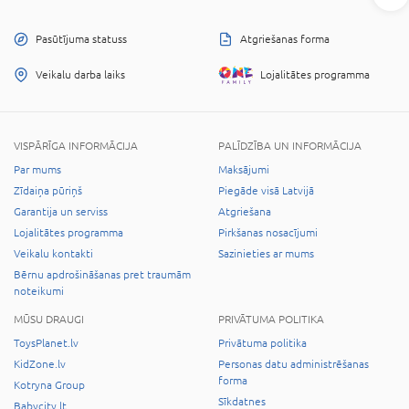
Pasūtījuma statuss
Atgriešanas forma
Veikalu darba laiks
Lojalitātes programma
VISPĀRĪGA INFORMĀCIJA
PALĪDZĪBA UN INFORMĀCIJA
Par mums
Maksājumi
Zīdaiņa pūriņš
Piegāde visā Latvijā
Garantija un serviss
Atgriešana
Lojalitātes programma
Pirkšanas nosacījumi
Veikalu kontakti
Sazinieties ar mums
Bērnu apdrošināšanas pret traumām
noteikumi
MŪSU DRAUGI
PRIVĀTUMA POLITIKA
ToysPlanet.lv
Privātuma politika
KidZone.lv
Personas datu administrēšanas
forma
Kotryna Group
Sīkdatnes
Babycity.lt