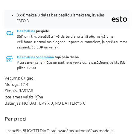
3 x
€
maksā 3 daļās bez papildu izmaksām, izvēlies
ESTO 3
Bezmaksas
piegāde
Sūtījumi tiks piegādāti 1–3 darba dienu laikā pēc maksājuma
veikšanas. Bezmaksas piegāde uz pasta automātiem, ja preču summa
sasniedz 60 EUR un vairāk.
Bezmaksas Saņemšana
tajā pašā dienā.
Ātra saņemšana mūsu un partneru veikalos, ja pasūtījums veikts līdz
plkst. 12:00
Vecums:
6+ gadi
Mērogs:
1:14
Zīmols:
RASTAR
Izcelsmes valsts:
Ķīna
Baterijas:
NO BATTERY x 0,
NO BATTERY x 0
Par preci
Licencēts BUGATTI DIVO radiovadāms automašīnas modelis.