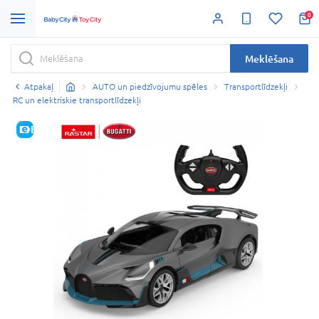
0
Meklēšana
Atpakaļ
AUTO un piedzīvojumu spēles
Transportlīdzekļi
RC un elektriskie transportlīdzekļi
E-CENA