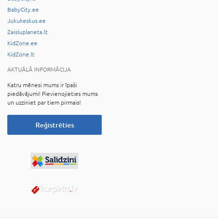
BabyCity.ee
Jukukeskus.ee
Zaisluplaneta.lt
KidZone.ee
KidZone.lt
AKTUĀLĀ INFORMĀCIJA
Katru mēnesi mums ir īpaši
piedāvājumi! Pievienojieties mums
un uzziniet par tiem pirmais!
Reģistrēties