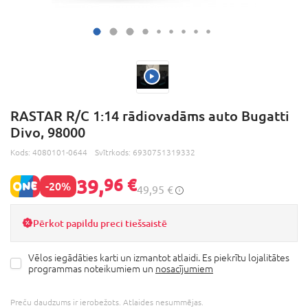
RASTAR R/C 1:14 rādiovadāms auto Bugatti
Divo, 98000
Kods:
4080101-0644
Svītrkods:
6930751319332
39,
96 €
-20%
49,95 €
Pērkot papildu preci tiešsaistē
Vēlos iegādāties karti un izmantot atlaidi. Es piekrītu lojalitātes
programmas noteikumiem un
nosacījumiem
Preču daudzums ir ierobežots. Atlaides nesummējas.