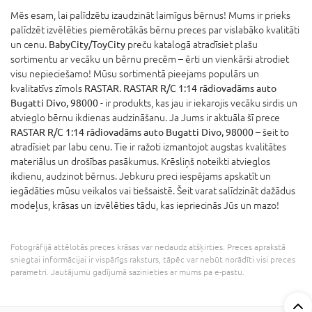
Mēs esam, lai palīdzētu izaudzināt laimīgus bērnus! Mums ir prieks
palīdzēt izvēlēties piemērotākās bērnu preces par vislabāko kvalitāti
un cenu.
BabyCity/ToyCity
preču katalogā atradīsiet plašu
sortimentu ar vecāku un bērnu precēm – ērti un vienkārši atrodiet
visu nepieciešamo! Mūsu sortimentā pieejams populārs un
kvalitatīvs zīmols
RASTAR
.
RASTAR R/C 1:14 rādiovadāms auto
Bugatti Divo, 98000
- ir produkts, kas jau ir iekarojis vecāku sirdis un
atvieglo bērnu ikdienas audzināšanu. Ja Jums ir aktuāla šī prece
RASTAR R/C 1:14 rādiovadāms auto Bugatti Divo, 98000
– šeit to
atradīsiet par labu cenu. Tie ir ražoti izmantojot augstas kvalitātes
materiālus un drošības pasākumus. Krēsliņš noteikti atvieglos
ikdienu, audzinot bērnus. Jebkuru preci iespējams apskatīt un
iegādāties mūsu veikalos vai tiešsaistē. Šeit varat salīdzināt dažādus
modeļus, krāsas un izvēlēties tādu, kas iepriecinās Jūs un mazo!
Fotogrāfijā attēlotās preces krāsas var nedaudz atšķirties. Preces aprakstā
sniegtai informācijai ir vispārīgs raksturs, tāpēc var nebūt norādīti visi preces
parametri. Jautājumu gadījumā sazinieties ar mums pa e-pastu.