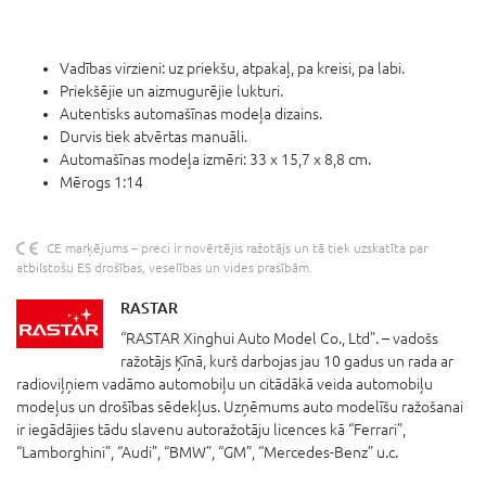
Vadības virzieni: uz priekšu, atpakaļ, pa kreisi, pa labi.
Priekšējie un aizmugurējie lukturi.
Autentisks automašīnas modeļa dizains.
Durvis tiek atvērtas manuāli.
Automašīnas modeļa izmēri: 33 x 15,7 x 8,8 cm.
Mērogs 1:14
CE marķējums – preci ir novērtējis ražotājs un tā tiek uzskatīta par
atbilstošu ES drošības, veselības un vides prasībām.
RASTAR
“RASTAR Xinghui Auto Model Co., Ltd”. – vadošs
ražotājs Ķīnā, kurš darbojas jau 10 gadus un rada ar
radioviļņiem vadāmo automobiļu un citādākā veida automobiļu
modeļus un drošības sēdekļus. Uzņēmums auto modelīšu ražošanai
ir iegādājies tādu slavenu autoražotāju licences kā “Ferrari”,
“Lamborghini”, “Audi”, “BMW”, “GM”, “Mercedes-Benz” u.c.