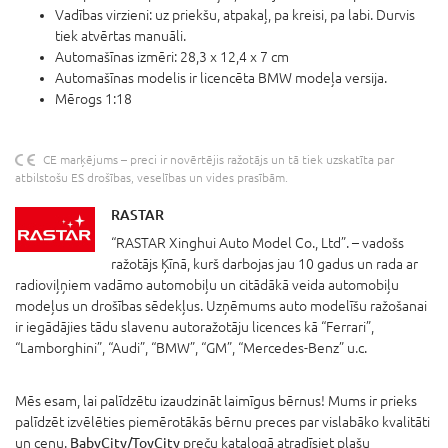
Vadības virzieni: uz priekšu, atpakaļ, pa kreisi, pa labi. Durvis
tiek atvērtas manuāli.
Automašīnas izmēri: 28,3 x 12,4 x 7 cm
Automašīnas modelis ir licencēta BMW modeļa versija.
Mērogs 1:18
CE marķējums – preci ir novērtējis ražotājs un tā tiek uzskatīta par
atbilstošu ES drošības, veselības un vides prasībām.
RASTAR
“RASTAR Xinghui Auto Model Co., Ltd”. – vadošs
ražotājs Ķīnā, kurš darbojas jau 10 gadus un rada ar
radioviļņiem vadāmo automobiļu un citādākā veida automobiļu
modeļus un drošības sēdekļus. Uzņēmums auto modelīšu ražošanai
ir iegādājies tādu slavenu autoražotāju licences kā “Ferrari”,
“Lamborghini”, “Audi”, “BMW”, “GM”, “Mercedes-Benz” u.c.
Mēs esam, lai palīdzētu izaudzināt laimīgus bērnus! Mums ir prieks
palīdzēt izvēlēties piemērotākās bērnu preces par vislabāko kvalitāti
un cenu.
BabyCity/ToyCity
preču katalogā atradīsiet plašu