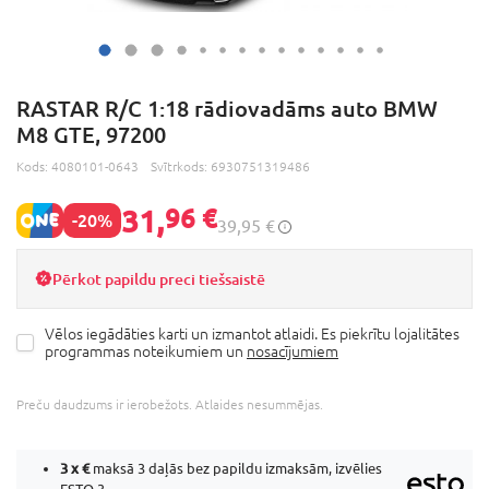
RASTAR R/C 1:18 rādiovadāms auto BMW
M8 GTE, 97200
Kods:
4080101-0643
Svītrkods:
6930751319486
31,
96 €
-20%
39,95 €
Pērkot papildu preci tiešsaistē
Vēlos iegādāties karti un izmantot atlaidi. Es piekrītu lojalitātes
programmas noteikumiem un
nosacījumiem
Preču daudzums ir ierobežots. Atlaides nesummējas.
3 x
€
maksā 3 daļās bez papildu izmaksām, izvēlies