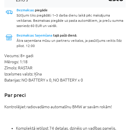
ESTO 3
Bezmaksas
piegāde
Sūtījumi tiks piegādāti 1–3 darba dienu laikā pēc maksājuma
veikšanas. Bezmaksas piegāde uz pasta automātiem, ja preču summa
sasniedz 60 EUR un vairāk.
Bezmaksas Saņemšana
tajā pašā dienā.
Ātra saņemšana mūsu un partneru veikalos, ja pasūtījums veikts līdz
plkst. 12:00
Vecums:
8+ gadi
Mērogs:
1:18
Zīmols:
RASTAR
Izcelsmes valsts:
Ķīna
Baterijas:
NO BATTERY x 0,
NO BATTERY x 0
Par preci
Kontrolējiet radiovadāmo automašīnu BMW ar savām rokām!
Komplektā ietilpst 74 detaļas, dzinējs un vadības panelis.