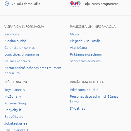
Veikalu darba laiks
Lojalitātes programma
VISPĀRĪGA INFORMĀCIJA
PALĪDZĪBA UN INFORMĀCIJA
Par mums
Maksājumi
Zīdaiņa pūriņš
Piegāde visā Latvijā
Garantija un serviss
Atgriešana
Lojalitātes programma
Pirkšanas nosacījumi
Veikalu kontakti
Sazinieties ar mums
Bērnu apdrošināšanas pret traumām
noteikumi
MŪSU DRAUGI
PRIVĀTUMA POLITIKA
ToysPlanet.lv
Privātuma politika
KidZone.lv
Personas datu administrēšanas
forma
Kotryna Group
Sīkdatnes
Babycity.lt
BabyCity.ee
Jukukeskus.ee
Zaisluplaneta.lt