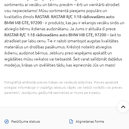
sortimentu ar vecāku un bērnu precēm – ērti un vienkārši atrodiet
visu nepieciešamo! Mūsu sortimentā pieejams populārs un
kvalitatīvs zīmols
RASTAR
.
RASTAR R/C 1:18 rādiovadāms auto
BMW M8 GTE, 97200
- ir produkts, kas jau ir iekarojis vecāku sirdis un
atvieglo bērnu ikdienas audzināšanu. Ja Jums ir aktuāla šī prece
RASTAR R/C 1:18 rādiovadāms auto BMW M8 GTE, 97200
– šeit to
atradīsiet par labu cenu. Tie ir ražoti izmantojot augstas kvalitātes
materiālus un drošības pasākumus. Krēsliņš noteikti atvieglos
ikdienu, audzinot bērnus. Jebkuru preci iespējams apskatīt un
iegādāties mūsu veikalos vai tiešsaistē. Šeit varat salīdzināt dažādus
modeļus, krāsas un izvēlēties tādu, kas iepriecinās Jūs un mazo!
Fotogrāfijā attēlotās preces krāsas var nedaudz atšķirties. Preces aprakstā
sniegtai informācijai ir vispārīgs raksturs, tāpēc var nebūt norādīti visi preces
parametri. Jautājumu gadījumā sazinieties ar mums pa e-pastu.
Pasūtījuma statuss
Atgriešanas forma