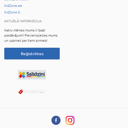
KidZone.ee
KidZone.lt
AKTUĀLĀ INFORMĀCIJA
Katru mēnesi mums ir īpaši
piedāvājumi! Pievienojieties mums
un uzziniet par tiem pirmais!
Reģistrēties