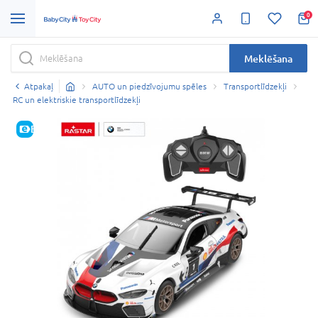
0
Meklēšana
Atpakaļ
AUTO un piedzīvojumu spēles
Transportlīdzekļi
RC un elektriskie transportlīdzekļi
E-CENA