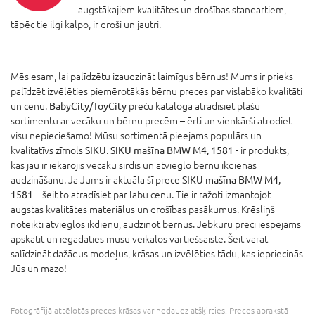
augstākajiem kvalitātes un drošības standartiem,
tāpēc tie ilgi kalpo, ir droši un jautri.
Mēs esam, lai palīdzētu izaudzināt laimīgus bērnus! Mums ir prieks
palīdzēt izvēlēties piemērotākās bērnu preces par vislabāko kvalitāti
un cenu.
BabyCity/ToyCity
preču katalogā atradīsiet plašu
sortimentu ar vecāku un bērnu precēm – ērti un vienkārši atrodiet
visu nepieciešamo! Mūsu sortimentā pieejams populārs un
kvalitatīvs zīmols
SIKU
.
SIKU mašīna BMW M4, 1581
- ir produkts,
kas jau ir iekarojis vecāku sirdis un atvieglo bērnu ikdienas
audzināšanu. Ja Jums ir aktuāla šī prece
SIKU mašīna BMW M4,
1581
– šeit to atradīsiet par labu cenu. Tie ir ražoti izmantojot
augstas kvalitātes materiālus un drošības pasākumus. Krēsliņš
noteikti atvieglos ikdienu, audzinot bērnus. Jebkuru preci iespējams
apskatīt un iegādāties mūsu veikalos vai tiešsaistē. Šeit varat
salīdzināt dažādus modeļus, krāsas un izvēlēties tādu, kas iepriecinās
Jūs un mazo!
Fotogrāfijā attēlotās preces krāsas var nedaudz atšķirties. Preces aprakstā