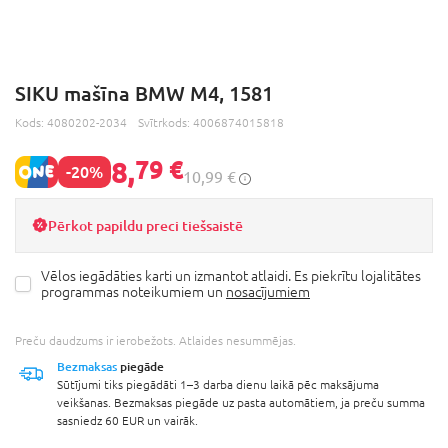
SIKU mašīna BMW M4, 1581
Kods:
4080202-2034
Svītrkods:
4006874015818
8,
79 €
-20%
10,99 €
Pērkot papildu preci tiešsaistē
Vēlos iegādāties karti un izmantot atlaidi. Es piekrītu lojalitātes
programmas noteikumiem un
nosacījumiem
Preču daudzums ir ierobežots. Atlaides nesummējas.
Bezmaksas
piegāde
Sūtījumi tiks piegādāti 1–3 darba dienu laikā pēc maksājuma
veikšanas. Bezmaksas piegāde uz pasta automātiem, ja preču summa
sasniedz 60 EUR un vairāk.