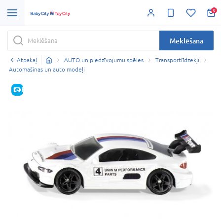
0
Meklēšana
Atpakaļ
AUTO un piedzīvojumu spēles
Transportlīdzekļi
Automašīnas un auto modeļi
E-CENA