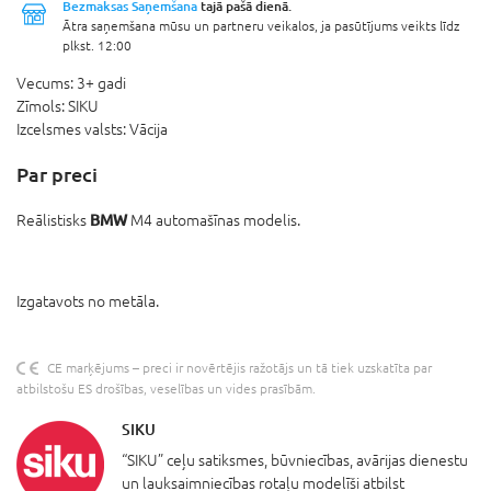
Bezmaksas Saņemšana
tajā pašā dienā.
Ātra saņemšana mūsu un partneru veikalos, ja pasūtījums veikts līdz
plkst. 12:00
Vecums:
3+ gadi
Zīmols:
SIKU
Izcelsmes valsts:
Vācija
Par preci
BMW
Reālistisks
M4 automašīnas modelis.
Izgatavots no metāla.
CE marķējums – preci ir novērtējis ražotājs un tā tiek uzskatīta par
atbilstošu ES drošības, veselības un vides prasībām.
SIKU
“SIKU” ceļu satiksmes, būvniecības, avārijas dienestu
un lauksaimniecības rotaļu modelīši atbilst