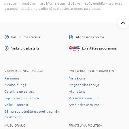
sniegtai informācijai ir vispārīgs raksturs, tāpēc var nebūt norādīti visi preces
parametri. Jautājumu gadījumā sazinieties ar mums pa e-pastu.
Pasūtījuma statuss
Atgriešanas forma
Veikalu darba laiks
Lojalitātes programma
VISPĀRĪGA INFORMĀCIJA
PALĪDZĪBA UN INFORMĀCIJA
Par mums
Maksājumi
Zīdaiņa pūriņš
Piegāde visā Latvijā
Garantija un serviss
Atgriešana
Lojalitātes programma
Pirkšanas nosacījumi
Veikalu kontakti
Sazinieties ar mums
Bērnu apdrošināšanas pret traumām
noteikumi
MŪSU DRAUGI
PRIVĀTUMA POLITIKA