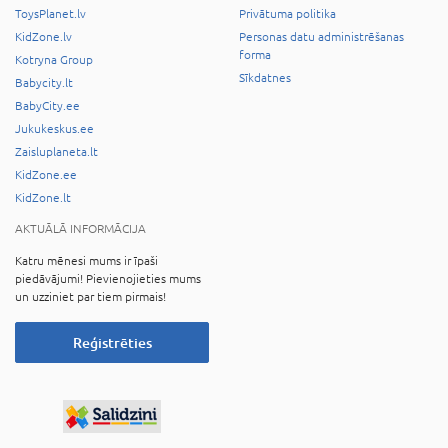
ToysPlanet.lv
Privātuma politika
KidZone.lv
Personas datu administrēšanas
forma
Kotryna Group
Sīkdatnes
Babycity.lt
BabyCity.ee
Jukukeskus.ee
Zaisluplaneta.lt
KidZone.ee
KidZone.lt
AKTUĀLĀ INFORMĀCIJA
Katru mēnesi mums ir īpaši
piedāvājumi! Pievienojieties mums
un uzziniet par tiem pirmais!
Reģistrēties