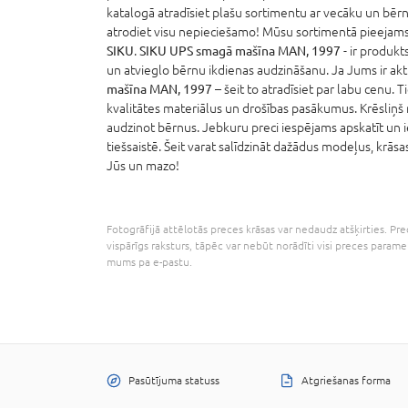
katalogā atradīsiet plašu sortimentu ar vecāku un bērn
atrodiet visu nepieciešamo! Mūsu sortimentā pieejams 
SIKU
.
SIKU UPS smagā mašīna MAN, 1997
- ir produkts
un atvieglo bērnu ikdienas audzināšanu. Ja Jums ir akt
mašīna MAN, 1997
– šeit to atradīsiet par labu cenu. T
kvalitātes materiālus un drošības pasākumus. Krēsliņš n
audzinot bērnus. Jebkuru preci iespējams apskatīt un 
tiešsaistē. Šeit varat salīdzināt dažādus modeļus, krāsas
Jūs un mazo!
Fotogrāfijā attēlotās preces krāsas var nedaudz atšķirties. Prec
vispārīgs raksturs, tāpēc var nebūt norādīti visi preces parame
mums pa e-pastu.
Pasūtījuma statuss
Atgriešanas forma