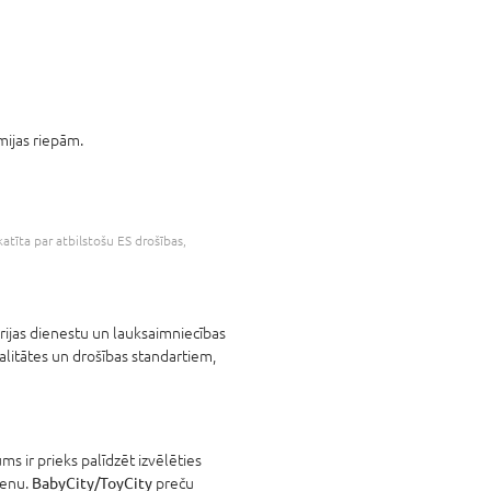
mijas riepām.
katīta par atbilstošu ES drošības,
ārijas dienestu un lauksaimniecības
alitātes un drošības standartiem,
s ir prieks palīdzēt izvēlēties
cenu.
BabyCity/ToyCity
preču