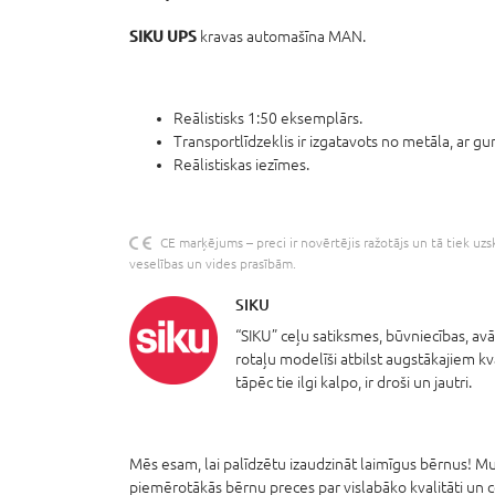
SIKU UPS
kravas automašīna MAN.
Reālistisks 1:50 eksemplārs.
Transportlīdzeklis ir izgatavots no metāla, ar gu
Reālistiskas iezīmes.
CE marķējums – preci ir novērtējis ražotājs un tā tiek uzs
veselības un vides prasībām.
SIKU
“SIKU” ceļu satiksmes, būvniecības, av
rotaļu modelīši atbilst augstākajiem kv
tāpēc tie ilgi kalpo, ir droši un jautri.
Mēs esam, lai palīdzētu izaudzināt laimīgus bērnus! Mum
piemērotākās bērnu preces par vislabāko kvalitāti un 