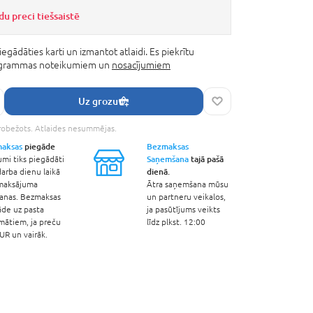
du preci tiešsaistē
iegādāties karti un izmantot atlaidi. Es piekrītu
rogrammas noteikumiem un
nosacījumiem
Uz grozu
robežots. Atlaides nesummējas.
aksas
piegāde
Bezmaksas
Saņemšana
tajā pašā
umi tiks piegādāti
dienā.
arba dienu laikā
maksājuma
Ātra saņemšana mūsu
šanas. Bezmaksas
un partneru veikalos,
āde uz pasta
ja pasūtījums veikts
mātiem, ja preču
līdz plkst. 12:00
R un vairāk.