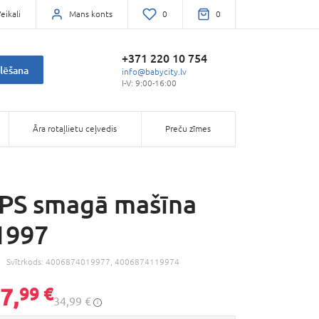
eikali
Mans konts
0
0
+371 220 10 754
lēšana
info@babycity.lv
I-V: 9:00-16:00
Āra rotaļlietu ceļvedis
Preču zīmes
PS smagā mašīna
1997
Svītrkods:
4006874019977, 4006874119974
7,
99 €
34,99 €