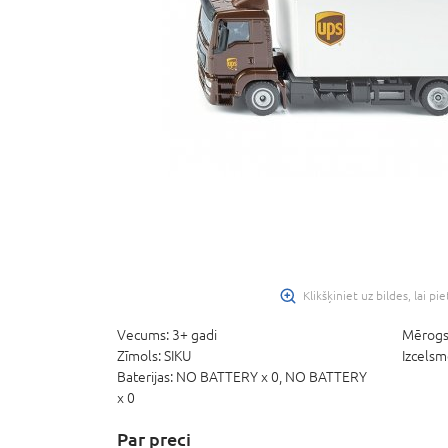
Klikšķiniet uz bildes, lai pi
Vecums:
3+ gadi
Mērogs
Zīmols:
SIKU
Izcelsm
Baterijas:
NO BATTERY x 0,
NO BATTERY
x 0
Par preci