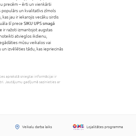
u precēm – ērti un vienkārši
populārs un kvalitatīvs zīmols
, kas jau ir iekarojis vecāku sirdis
uāla šī prece
SIKU UPS smagā
ie ir ražoti izmantojot augstas
oteikti atvieglos ikdienu,
iegādāties mūsu veikalos vai
 un izvēlēties tādu, kas iepriecinās
es aprakstā sniegtai informācijai ir
tri. Jautājumu gadījumā sazinieties ar
Veikalu darba laiks
Lojalitātes programma