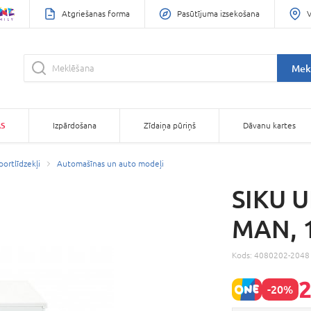
Atgriešanas forma
Pasūtījuma izsekošana
V
Mek
AS
Izpārdošana
Zīdaiņa pūriņš
Dāvanu kartes
portlīdzekļi
Automašīnas un auto modeļi
SIKU U
MAN, 
Kods:
4080202-2048
2
-20%