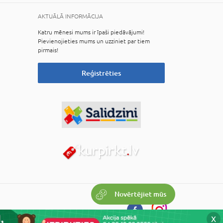
AKTUĀLĀ INFORMĀCIJA
Katru mēnesi mums ir īpaši piedāvājumi!
Pievienojieties mums un uzziniet par tiem
pirmais!
Reģistrēties
Novērtējiet mūs
X