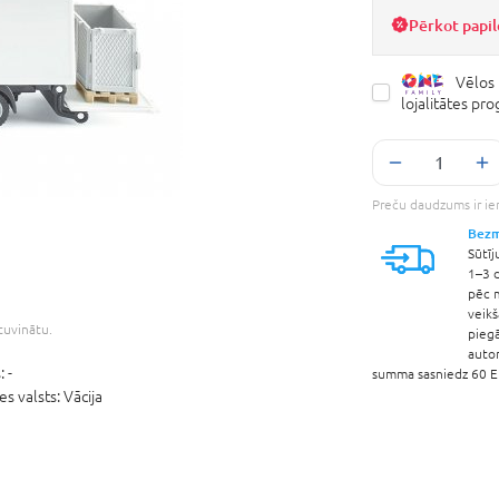
Pērkot papil
Vēlos 
lojalitātes p
Preču daudzums ir ie
Bezm
Sūtīj
1–3 d
pēc 
veik
etuvinātu.
pieg
auto
:
-
summa sasniedz 60 EU
es valsts:
Vācija