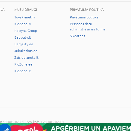
IJA
MŪSU DRAUGI
PRIVĀTUMA POLITIKA
ToysPlanet.lv
Privātuma politika
KidZone.lv
Personas datu
administrēšanas forma
Kotryna Group
Sīkdatnes
Babycity.lt
BabyCity.ee
Jukukeskus.ee
Zaisluplaneta.lt
KidZone.ee
KidZone.lt
. Nr.: 50003582081, PVN kods: LV50003582081
ijas piekrišanas ir aizliegts