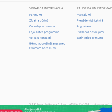
VISPĀRĪGA INFORMĀCIJA
PALĪDZĪBA UN INFORMĀC
Par mums
Maksājumi
Zīdaiņa pūriņš
Piegāde visā Latvijā
Garantija un serviss
Atgriešana
Lojalitātes programma
Pirkšanas nosacījumi
Veikalu kontakti
Sazinieties ar mums
Bērnu apdrošināšanas pret
traumām noteikumi
SIA Kotryna
, Ieriķu iela 3, Riga, LATVIJA, LV-1084, Uzņēmuma reģ
© 2026 Visas tiesības aizsargātas. Kopēt informāciju bez administrāc