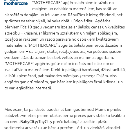
“MOTHERCARE” apģērbs bērniem ir ražots no
maigiem un dabiskiem materiāliem, kas rotāti ar
niansētām detaļām un izšuvumiem. Rāpulīšos ir integrēti cimdi, bet
sprādzes nesatur niķeli, lai nekairinātu jūtīgo ādiņu. Apģērbs
bērniem līdz 10 gadu vecumam izceļas ar lielisku cenas un kvalitātes
attiecību – krāsaini, ar līksmiem uzrakstiem un mīļām aplikācijām,
izdaiļoti ar rakstiem un ražoti pārsvarā no dabiskiem kvalitatīviem
materiāliem. “MOTHERCARE” apģērbs lieliski piemērots dažādiem
gadījumiem – dārziņam, skolai, rotaļājoties ārā, vai pošoties īpašiem
svētkiem. Daudz uzmanības tiek veltīts arī mammu apģērbam.
“MOTHERCARE” apģērbs grūtniecēm ir ražots no lieliskiem un
kvalitatīviem materiāliem. Krekli ir pielāgoti barošanai, džinsi radīti tā,
lai būtu piemēroti, pat mainoties māmiņas ķermeņa līnijām. Viss
apģērbs gan grūtniecēm, gan bērniem ir pielāgots ērtai ikdienai, un
to var iegādāties internetā.
Mēs esam, lai palīdzētu izaudzināt laimīgus bērnus! Mums ir prieks
palīdzēt izvēlēties piemērotākās bērnu preces par vislabāko kvalitāti
un cenu.
BabyCity/ToyCity
preču katalogā atradīsiet plašu
sortimentu ar vecāku un bērnu precēm – ērti un vienkārši atrodiet