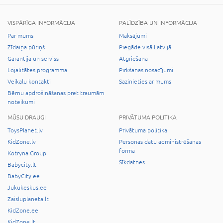
VISPĀRĪGA INFORMĀCIJA
PALĪDZĪBA UN INFORMĀCIJA
Par mums
Maksājumi
Zīdaiņa pūriņš
Piegāde visā Latvijā
Garantija un serviss
Atgriešana
Lojalitātes programma
Pirkšanas nosacījumi
Veikalu kontakti
Sazinieties ar mums
Bērnu apdrošināšanas pret traumām
noteikumi
MŪSU DRAUGI
PRIVĀTUMA POLITIKA
ToysPlanet.lv
Privātuma politika
KidZone.lv
Personas datu administrēšanas
forma
Kotryna Group
Sīkdatnes
Babycity.lt
BabyCity.ee
Jukukeskus.ee
Zaisluplaneta.lt
KidZone.ee
KidZone.lt