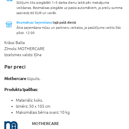
Sūtījumi tiks piegādāti 1–3 darba dienu laikā pēc maksājuma
veikšanas. Bezmaksas piegāde uz pasta automātiem, ja preču summa
sasniedz 60 EUR un vairāk.
Bezmaksas Saņemšana
tajā pašā dienā.
Ātra saņemšana mūsu un partneru veikalos, ja pasūtījums veikts līdz
plkst. 12:00
Krāsa:
Balta
Zīmols:
MOTHERCARE
Izcelsmes valsts:
Ķīna
Par preci
Mothercare
šūpulis.
Produkta īpašības:
Materiāls: koks.
Izmērs: 50 x 105 cm
Maksimālais bērna svars: 10 kg
MOTHERCARE