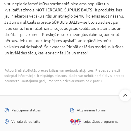
visu nepieciešamo! Mūsu sortimentā pieejams populārs un
kvalitatīvs zīmols
MOTHERCARE
.
ŠŪPULIS BALTS
- ir produkts, kas
jau ir iekarojis vecāku sirdis un atvieglo bērnu ikdienas audzināšanu.
Ja Jums ir aktuāla šī prece
ŠŪPULIS BALTS
– šeit to atradīsiet par
labu cenu. Tie ir ražoti izmantojot augstas kvalitātes materiālus un
drošības pasākumus. Krēsliņš noteikti atvieglos ikdienu, audzinot
bērnus. Jebkuru preci iespējams apskatīt un iegādāties mūsu
veikalos vai tiešsaistē. Šeit varat salīdzināt dažādus modeļus, krāsas
un izvēlēties tādu, kas iepriecinās Jūs un mazo!
Fotogrāfijā attēlotās preces krāsas var nedaudz atšķirties. Preces aprakstā
sniegtai informācijai ir vispārīgs raksturs, tāpēc var nebūt norādīti visi preces
parametri. Jautājumu gadījumā sazinieties ar mums pa e-pastu.
Pasūtījuma statuss
Atgriešanas forma
Veikalu darba laiks
Lojalitātes programma