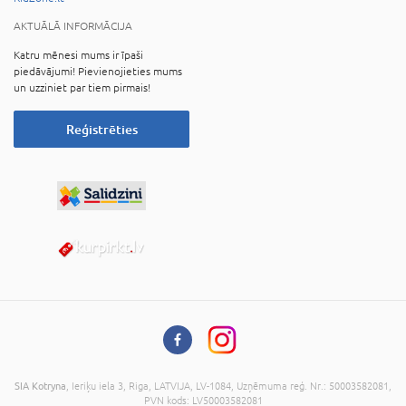
AKTUĀLĀ INFORMĀCIJA
Katru mēnesi mums ir īpaši
piedāvājumi! Pievienojieties mums
un uzziniet par tiem pirmais!
Reģistrēties
SIA Kotryna
, Ieriķu iela 3, Riga, LATVIJA, LV-1084, Uzņēmuma reģ. Nr.: 50003582081,
PVN kods: LV50003582081