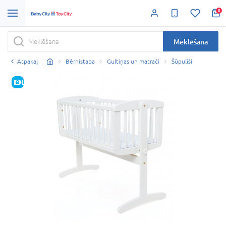
0
Meklēšana
Atpakaļ
Bērnistaba
Gultiņas un matrači
Šūpulīši
E-CENA