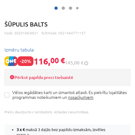
ŠŪPULIS BALTS
Kods:
3020106-0021
Svītrkods:
5021464771157
Izmēru tabula
116,
00 €
-20%
145,00 €
Pērkot papildu preci tiešsaistē
Vēlos iegādāties karti un izmantot atlaidi. Es piekrītu lojalitātes
programmas noteikumiem un
nosacījumiem
Preču daudzums ir ierobežots. Atlaides nesummējas.
3 x
€
maksā 3 daļās bez papildu izmaksām, izvēlies