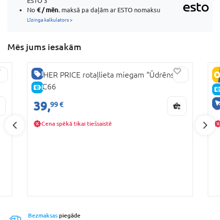
ESTO 3
€ / mēn.
No
maksā pa daļām ar ESTO nomaksu
Līzinga kalkulators >
Mēs jums iesakām
LABA CENA
s
FISHER PRICE rotaļlieta miegam “Ūdrēns”,
N
FXC66
r
E-CENA
5
39,
99 €
Cena spēkā tikai tiešsaistē
Bezmaksas
piegāde