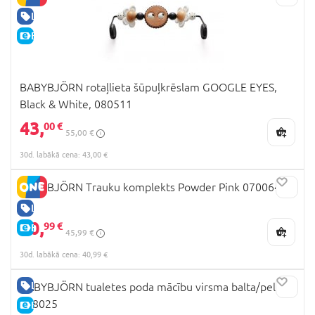
LABA CENA
E-CENA
BABYBJÖRN rotaļlieta šūpuļkrēslam GOOGLE EYES,
Black & White, 080511
43,
00 €
55,00 €
30d. labākā cena: 43,00 €
BABYBJÖRN Trauku komplekts Powder Pink 070064
LABA CENA
40,
99 €
E-CENA
45,99 €
30d. labākā cena: 40,99 €
LABA CENA
BABYBJÖRN tualetes poda mācību virsma balta/pelēka
058025
E-CENA