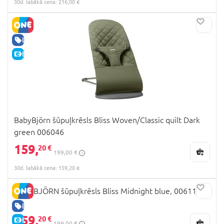
30d. labākā cena: 216,00 €
LABA CENA
E-CENA
BabyBjörn šūpuļkrēsls Bliss Woven/Classic quilt Dark
green 006046
159,
20 €
199,00 €
30d. labākā cena: 159,20 €
BABYBJÖRN šūpuļkrēsls Bliss Midnight blue, 006115
LABA CENA
159,
20 €
E-CENA
199,00 €