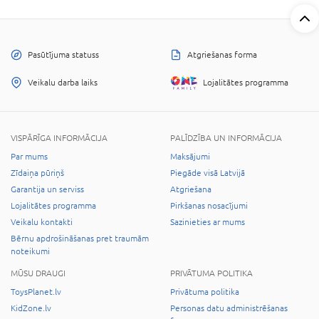
Pasūtījuma statuss
Atgriešanas forma
Veikalu darba laiks
Lojalitātes programma
VISPĀRĪGA INFORMĀCIJA
PALĪDZĪBA UN INFORMĀCIJA
Par mums
Maksājumi
Zīdaiņa pūriņš
Piegāde visā Latvijā
Garantija un serviss
Atgriešana
Lojalitātes programma
Pirkšanas nosacījumi
Veikalu kontakti
Sazinieties ar mums
Bērnu apdrošināšanas pret traumām
noteikumi
MŪSU DRAUGI
PRIVĀTUMA POLITIKA
ToysPlanet.lv
Privātuma politika
KidZone.lv
Personas datu administrēšanas