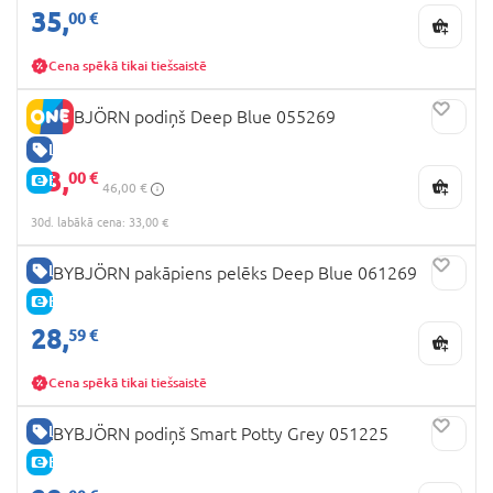
35,
00 €
Cena spēkā tikai tiešsaistē
BABYBJÖRN podiņš Deep Blue 055269
LABA CENA
33,
00 €
E-CENA
46,00 €
30d. labākā cena: 33,00 €
LABA CENA
BABYBJÖRN pakāpiens pelēks Deep Blue 061269
E-CENA
28,
59 €
Cena spēkā tikai tiešsaistē
LABA CENA
BABYBJÖRN podiņš Smart Potty Grey 051225
E-CENA