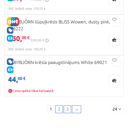
30d. labākā cena: 159,20 €
BABYBJÖRN šūpuļkrēsls BLISS Wowen, dusty pink,
006222
LABA CENA
160,
00 €
E-CENA
200,00 €
30d. labākā cena: 160,00 €
LABA CENA
BABYBJÖRN krēsla paaugstinājums White 69021
E-CENA
44,
00 €
Cena spēkā tikai tiešsaistē
1
2
3
→
24