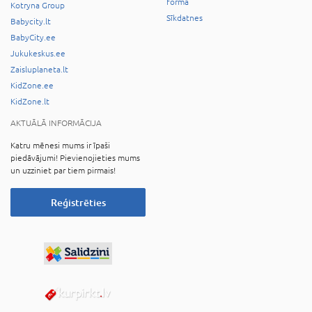
forma
Kotryna Group
Sīkdatnes
Babycity.lt
BabyCity.ee
Jukukeskus.ee
Zaisluplaneta.lt
KidZone.ee
KidZone.lt
AKTUĀLĀ INFORMĀCIJA
Katru mēnesi mums ir īpaši
piedāvājumi! Pievienojieties mums
un uzziniet par tiem pirmais!
Reģistrēties