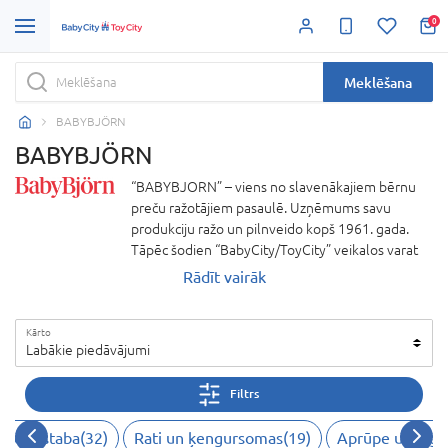
0
Meklēšana
BABYBJÖRN
BABYBJÖRN
“BABYBJORN” – viens no slavenākajiem bērnu
preču ražotājiem pasaulē. Uzņēmums savu
produkciju ražo un pilnveido kopš 1961. gada.
Tāpēc šodien “BabyCity/ToyCity” veikalos varat
atrast pārbaudītas un uzticamas, stilīgas un tajā
Rādīt vairāk
pašā laikā praktiskas preces mazuļiem:
ķengursomas, gultiņas, preces higiēnai un bērnu
Kārto
barošanai, savukārt ikdienu atdzīvināt var
Labākie piedāvājumi
“BABYBJORN” rotaļlieta. Galvenās un svarīgākās
“BABYBJORN” vērtības ir drošība, kvalitāte un
Filtrs
dizains. Tieši tas atspoguļojas produktos. Ērtas
vecākiem un patīkamas bērniem: “BABYBJORN”
Bērnistaba
(
32
)
Rati un ķengursomas
(
19
)
Aprūpe un higi
ķengursomas; ergonomiskas, zīdaiņus