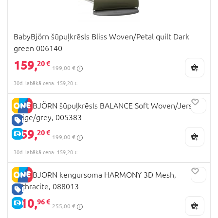
BabyBjörn šūpuļkrēsls Bliss Woven/Petal quilt Dark
green 006140
159,
20 €
199,00 €
30d. labākā cena: 159,20 €
BABYBJÖRN šūpuļkrēsls BALANCE Soft Woven/Jersey,
beige/grey, 005383
LABA CENA
159,
20 €
E-CENA
199,00 €
30d. labākā cena: 159,20 €
BABYBJORN kengursoma HARMONY 3D Mesh,
anthracite, 088013
LABA CENA
210,
96 €
E-CENA
255,00 €