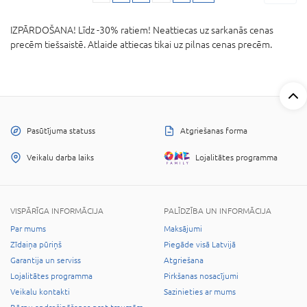
IZPĀRDOŠANA! Līdz -30% ratiem! Neattiecas uz sarkanās cenas
precēm tiešsaistē. Atlaide attiecas tikai uz pilnas cenas precēm.
Pasūtījuma statuss
Atgriešanas forma
Veikalu darba laiks
Lojalitātes programma
VISPĀRĪGA INFORMĀCIJA
PALĪDZĪBA UN INFORMĀCIJA
Par mums
Maksājumi
Zīdaiņa pūriņš
Piegāde visā Latvijā
Garantija un serviss
Atgriešana
Lojalitātes programma
Pirkšanas nosacījumi
Veikalu kontakti
Sazinieties ar mums