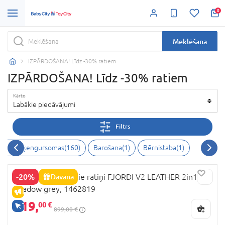
0
Meklēšana
IZPĀRDOŠANA! Līdz -30% ratiem
IZPĀRDOŠANA! Līdz -30% ratiem
Kārto
Labākie piedāvājumi
Filtrs
Rati un ķengursomas
(
160
)
Barošana
(
1
)
Bērnistaba
(
1
)
-20%
NOORDI universālie ratiņi FJORDI V2 LEATHER 2in1,
Dāvana
Shadow grey, 1462819
IZPĀRDOŠANA
719,
00 €
TIKAI TIEŠSAISTĒ
899,00 €