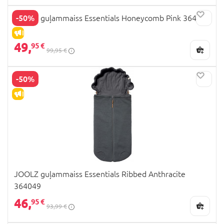
-50%
JOOLZ guļammaiss Essentials Honeycomb Pink 364024
IZPĀRDOŠANA
49,
95 €
99,95 €
-50%
IZPĀRDOŠANA
JOOLZ guļammaiss Essentials Ribbed Anthracite
364049
46,
95 €
93,99 €