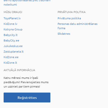
Bērnu apdrošināšanas pret traumām
noteikumi
MŪSU DRAUGI
PRIVĀTUMA POLITIKA
ToysPlanet.lv
Privātuma politika
KidZone.lv
Personas datu administrēšanas
forma
Kotryna Group
Sīkdatnes
Babycity.lt
BabyCity.ee
Jukukeskus.ee
Zaisluplaneta.lt
KidZone.ee
KidZone.lt
AKTUĀLĀ INFORMĀCIJA
Katru mēnesi mums ir īpaši
piedāvājumi! Pievienojieties mums
un uzziniet par tiem pirmais!
Reģistrēties