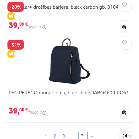
-20%
Joolz Aer+ drošības barjera, black carbon gb, 310415
IZPĀRDOŠANA
39,
99 €
49,95 €
-51%
IZPĀRDOŠANA
PEG PEREGO mugursoma, blue shine, IABO4600-RO51
39,
00 €
79,00 €
1
2
3
...
7
→
24