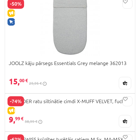
-50%
IZPĀRDOŠANA
TIKAI TIEŠSAISTĒ
JOOLZ kāju pārsegs Essentials Grey melange 362013
15,
00 €
29,95 €
-74%
X-LANDER ratu siltinātie cimdi X-MUFF VELVET, fuchsia
IZPĀRDOŠANA
9,
99 €
38,99 €
-62%
MAST SWISS krūzītes turētājs ratiem M.5x, MA-M5X-