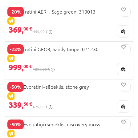
-20%
JOOLZ ratini AER+, Sage green, 310013
IZPĀRDOŠANA
369,
00 €
459,00 €
-23%
JOOLZ ratini GEO3, Sandy taupe, 071230
IZPĀRDOŠANA
999,
00 €
1299,00 €
-50%
Mutsy Evoratiņi+sēdeklis, stone grey
IZPĀRDOŠANA
339,
50 €
679,00 €
-50%
Mutsy Evo ratiņi+sēdeklis, discovery moss
IZPĀRDOŠANA