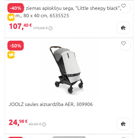
-40%
KAISER ziemas aplokšņu sega, “Little sheepy black”, 6-
36 m., 80 x 40 cm, 6535525
IZPĀRDOŠANA
107,
40 €
179,00 €
-50%
IZPĀRDOŠANA
JOOLZ saules aizsardzība AER, 309906
24,
98 €
49,95 €