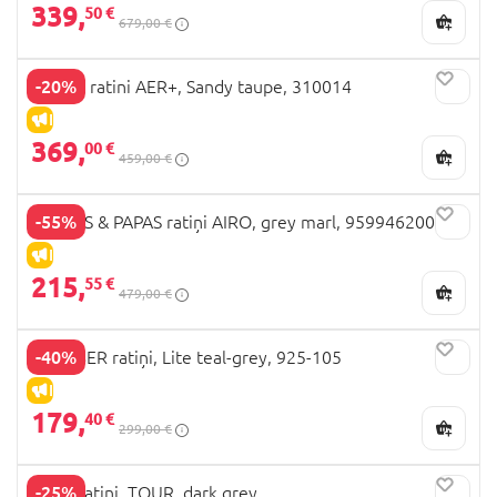
339,
50 €
679,00 €
-20%
JOOLZ ratini AER+, Sandy taupe, 310014
IZPĀRDOŠANA
369,
00 €
459,00 €
-55%
MAMAS & PAPAS ratiņi AIRO, grey marl, 959946200
IZPĀRDOŠANA
215,
55 €
479,00 €
-40%
GLOBBER ratiņi, Lite teal-grey, 925-105
IZPĀRDOŠANA
179,
40 €
299,00 €
-25%
MILLI ratiņi, TOUR, dark grey